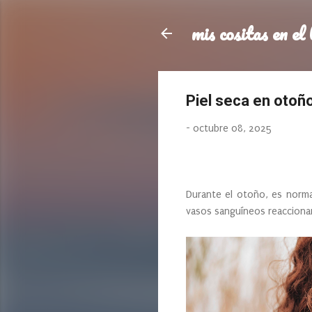
mis cositas en el 
Piel seca en otoño
-
octubre 08, 2025
Durante el otoño, es norma
vasos sanguíneos reacciona