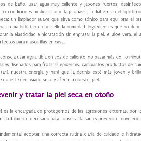
os de baño, usar agua muy caliente y jabones fuertes, desinfectan
o condiciones médicas como la psoriasis, la diabetes o el hipotiroi
seca: un limpiador suave que sirva como tónico para equilibrar el p
na crema hidratante que selle la humedad. Ingredientes que no deben
ar la elasticidad e hidratación sin engrasar la piel, el aloe vera, el 
fectos para mascarillas en casa.
onseja usar agua tibia en vez de caliente, no pasar más de 10 minu
iales diseñados para frotar la epidermis, cambiar los productos de cui
rá nuestra energía y hará que la dermis esté más joven y brillan
re no esté demasiado seco y afecte a nuestra piel.
venir y tratar la piel seca en otoño
l es la encargada de protegernos de las agresiones externas, por l
o es totalmente necesario para conservarla sana y prevenir el envejeci
ndamental adoptar una correcta rutina diaria de cuidado e hidratac