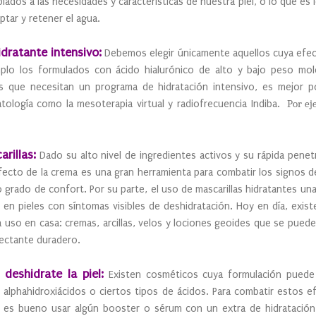
ados a las necesidades y características de nuestra piel, o lo que es
aptar y retener el agua.
dratante intensivo:
Debemos elegir únicamente aquellos cuya efect
plo los formulados con ácido hialurónico de alto y bajo peso mol
es que necesitan un programa de hidratación intensivo, es mejor p
tología como la mesoterapia virtual y radiofrecuencia Indiba.
Por eje
rillas:
Dado su alto nivel de ingredientes activos y su rápida penetra
ecto de la crema es una gran herramienta para combatir los signos 
to grado de confort. Por su parte, el uso de mascarillas hidratantes 
en pieles con síntomas visibles de deshidratación. Hoy en día, exis
a uso en casa: cremas, arcillas, velos y lociones geoides que se puede
ectante duradero.
deshidrate la piel:
Existen cosméticos cuya formulación puede ll
 alphahidroxiácidos o ciertos tipos de ácidos. Para combatir estos
 es bueno usar algún booster o sérum con un extra de hidratación 