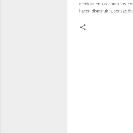
medicamentos como los cort
hacen disminuir la sensación
C
o
m
e
n
t
a
r
i
o
s