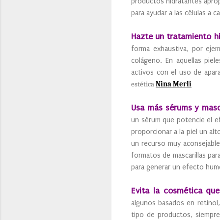
productos hidratantes apropi
para ayudar a las células a c
Hazte un tratamiento hi
forma exhaustiva, por ejem
colágeno. En aquellas piel
activos con el uso de apara
estética
Nina Merli
Usa más sérums y masca
un sérum que potencie el ef
proporcionar a la piel un al
un recurso muy aconsejable 
formatos de mascarillas par
para generar un efecto hum
Evita la cosmética que 
algunos basados en retinol,
tipo de productos, siempre