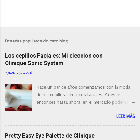
Entradas populares de este blog
Los cepillos Faciales: Mi elección con
Clinique Sonic System
-
julio 25, 2016
Hace un par de años comenzamos con la moda
de los cepillos eléctricos faciales. Y desde
entonces hasta ahora, en el mercado podemos
encontrar cepillos faciales de todas las marcas y
LEER MÁS
con diferentes características, a pilas, a batería,
cepillos de rotación o de oscilación... y
naturalmente de todos los precios. Existe en la
Pretty Easy Eye Palette de Clinique
actualidad tal variedad, que antes de hacer la