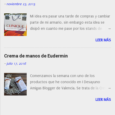
-
noviembre 23, 2015
compra debemos de hacernos unas preguntas:
¿Cual es mi tipo de piel? ¿Qué busco?... En este
Mi idea era pasar una tarde de compras y cambiar
post os voy a dar mi opinión de porque elegí mi
parte de mi armario, sin embargo esta idea se
cepillo facial de Clinique
disipó en cuanto me pase por los stands de
perfumerías y cosméticos, y claro como
LEER MÁS
resistirse a esta paleta de colores de Clinique.
Crema de manos de Eudermin
-
julio 17, 2016
Comenzamos la semana con uno de los
productos que he conocido en I Desayuno
Amigas Blogger de Valencia. Se trata de la Crema
de manos protectora de Eudermin.Una crema de
LEER MÁS
manos para utilizar tanto en verano como en
invierno.