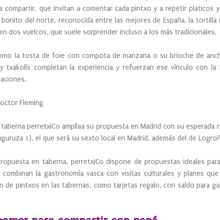
 compartir, que invitan a comentar cada pintxo y a repetir platicos y
 bonito del norte, reconocida entre las mejores de España, la tortilla 
en dos vuelcos, que suele sorprender incluso a los más tradicionales.
omo la tosta de foie con compota de manzana o su brioche de anch
 y txakolís completan la experiencia y refuerzan ese vínculo con la t
raciones.
Doctor Fleming
 taberna perretxiCo amplíaa su propuesta en Madrid con su esperada 
guruza 1), el que será su sexto local en Madrid, además del de Logroñ
propuesta en taberna, perretxiCo dispone de propuestas ideales para
 combinan la gastronomía vasca con visitas culturales y planes que 
 de pintxos en las tabernas, como tarjetas regalo, con saldo para ga