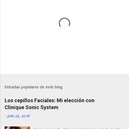
P
u
b
l
Entradas populares de este blog
i
c
Los cepillos Faciales: Mi elección con
a
r
Clinique Sonic System
u
n
-
julio 25, 2016
c
o