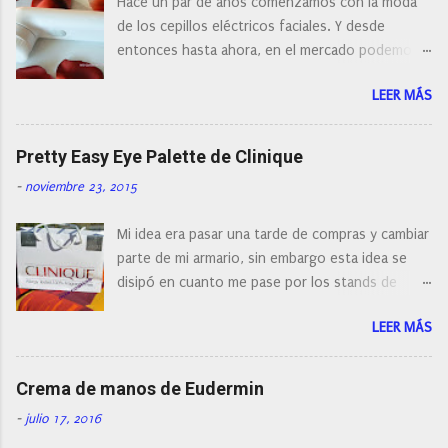
Hace un par de años comenzamos con la moda
m
e
de los cepillos eléctricos faciales. Y desde
n
entonces hasta ahora, en el mercado podemos
t
a
encontrar cepillos faciales de todas las marcas y
r
LEER MÁS
con diferentes características, a pilas, a batería,
i
cepillos de rotación o de oscilación... y
o
naturalmente de todos los precios. Existe en la
Pretty Easy Eye Palette de Clinique
actualidad tal variedad, que antes de hacer la
-
noviembre 23, 2015
compra debemos de hacernos unas preguntas:
¿Cual es mi tipo de piel? ¿Qué busco?... En este
Mi idea era pasar una tarde de compras y cambiar
post os voy a dar mi opinión de porque elegí mi
parte de mi armario, sin embargo esta idea se
cepillo facial de Clinique
disipó en cuanto me pase por los stands de
perfumerías y cosméticos, y claro como
LEER MÁS
resistirse a esta paleta de colores de Clinique.
Crema de manos de Eudermin
-
julio 17, 2016