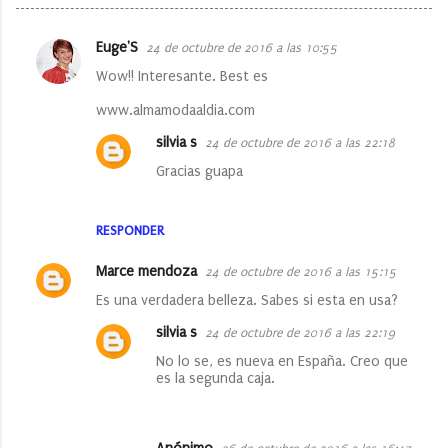
Euge'S
24 de octubre de 2016 a las 10:55
C
Wow!! Interesante. Best es
o
www.almamodaaldia.com
m
e
silvia s
24 de octubre de 2016 a las 22:18
n
Gracias guapa
t
a
RESPONDER
r
Marce mendoza
24 de octubre de 2016 a las 15:15
i
Es una verdadera belleza. Sabes si esta en usa?
o
silvia s
24 de octubre de 2016 a las 22:19
s
No lo se, es nueva en España. Creo que
es la segunda caja.