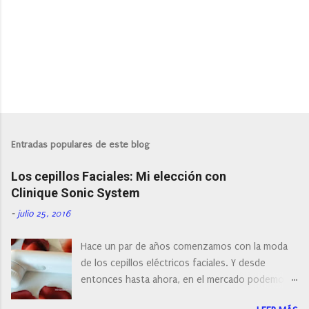
P
u
b
l
Entradas populares de este blog
i
c
Los cepillos Faciales: Mi elección con
a
r
Clinique Sonic System
u
n
-
julio 25, 2016
c
o
Hace un par de años comenzamos con la moda
m
e
de los cepillos eléctricos faciales. Y desde
n
entonces hasta ahora, en el mercado podemos
t
a
encontrar cepillos faciales de todas las marcas y
r