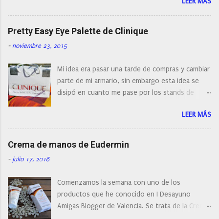
LEER MÁS
con diferentes características, a pilas, a batería,
i
cepillos de rotación o de oscilación... y
o
naturalmente de todos los precios. Existe en la
Pretty Easy Eye Palette de Clinique
actualidad tal variedad, que antes de hacer la
-
noviembre 23, 2015
compra debemos de hacernos unas preguntas:
¿Cual es mi tipo de piel? ¿Qué busco?... En este
Mi idea era pasar una tarde de compras y cambiar
post os voy a dar mi opinión de porque elegí mi
parte de mi armario, sin embargo esta idea se
cepillo facial de Clinique
disipó en cuanto me pase por los stands de
perfumerías y cosméticos, y claro como
LEER MÁS
resistirse a esta paleta de colores de Clinique.
Crema de manos de Eudermin
-
julio 17, 2016
Comenzamos la semana con uno de los
productos que he conocido en I Desayuno
Amigas Blogger de Valencia. Se trata de la Crema
de manos protectora de Eudermin.Una crema de