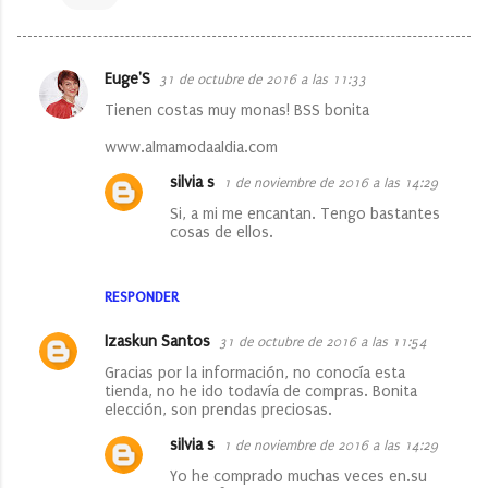
Euge'S
31 de octubre de 2016 a las 11:33
C
Tienen costas muy monas! BSS bonita
o
www.almamodaaldia.com
m
e
silvia s
1 de noviembre de 2016 a las 14:29
n
Si, a mi me encantan. Tengo bastantes
cosas de ellos.
t
a
RESPONDER
r
i
Izaskun Santos
31 de octubre de 2016 a las 11:54
o
Gracias por la información, no conocía esta
tienda, no he ido todavía de compras. Bonita
s
elección, son prendas preciosas.
silvia s
1 de noviembre de 2016 a las 14:29
Yo he comprado muchas veces en.su