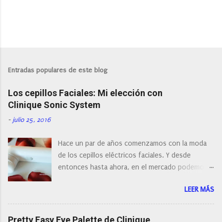
P
u
b
l
Entradas populares de este blog
i
c
Los cepillos Faciales: Mi elección con
a
r
Clinique Sonic System
u
n
-
julio 25, 2016
c
o
Hace un par de años comenzamos con la moda
m
e
de los cepillos eléctricos faciales. Y desde
n
entonces hasta ahora, en el mercado podemos
t
a
encontrar cepillos faciales de todas las marcas y
r
LEER MÁS
con diferentes características, a pilas, a batería,
i
cepillos de rotación o de oscilación... y
o
naturalmente de todos los precios. Existe en la
Pretty Easy Eye Palette de Clinique