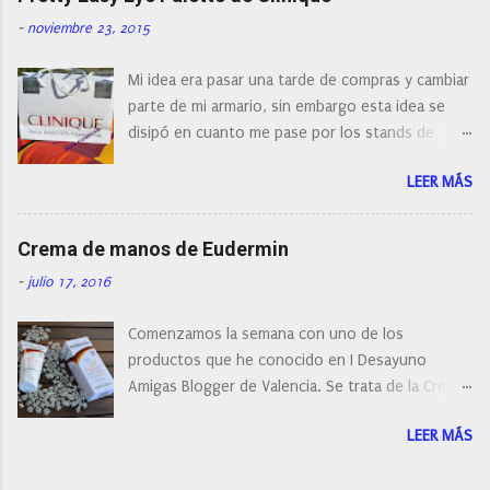
actualidad tal variedad, que antes de hacer la
-
noviembre 23, 2015
compra debemos de hacernos unas preguntas:
¿Cual es mi tipo de piel? ¿Qué busco?... En este
Mi idea era pasar una tarde de compras y cambiar
post os voy a dar mi opinión de porque elegí mi
parte de mi armario, sin embargo esta idea se
cepillo facial de Clinique
disipó en cuanto me pase por los stands de
perfumerías y cosméticos, y claro como
LEER MÁS
resistirse a esta paleta de colores de Clinique.
Crema de manos de Eudermin
-
julio 17, 2016
Comenzamos la semana con uno de los
productos que he conocido en I Desayuno
Amigas Blogger de Valencia. Se trata de la Crema
de manos protectora de Eudermin.Una crema de
LEER MÁS
manos para utilizar tanto en verano como en
invierno.