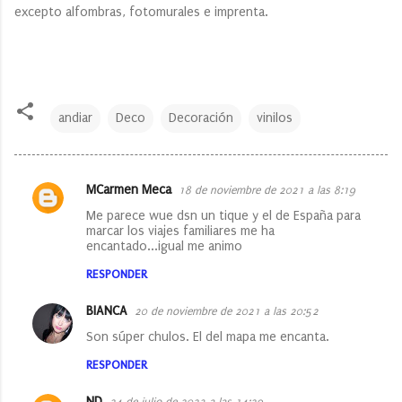
excepto alfombras, fotomurales e imprenta.
andiar
Deco
Decoración
vinilos
MCarmen Meca
18 de noviembre de 2021 a las 8:19
C
Me parece wue dsn un tique y el de España para
o
marcar los viajes familiares me ha
encantado...igual me animo
m
e
RESPONDER
n
BIANCA
20 de noviembre de 2021 a las 20:52
t
Son súper chulos. El del mapa me encanta.
a
RESPONDER
r
i
ND
24 de julio de 2023 a las 14:29