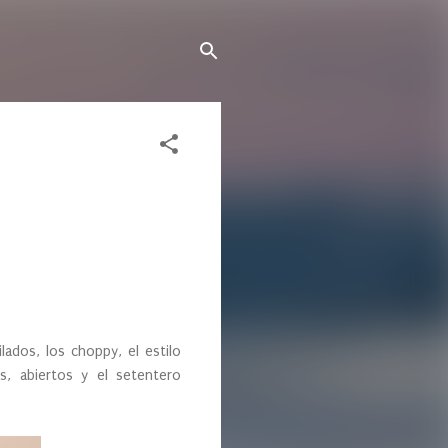
lados, los choppy, el estilo
os, abiertos y el setentero