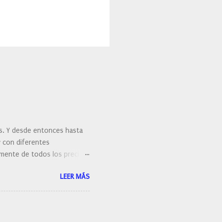
es. Y desde entonces hasta
y con diferentes
ralmente de todos los precios.
 hacernos unas preguntas:
LEER MÁS
 porque elegí mi cepillo