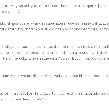
untas, muy versátil y apto para todo tipo de rostros, aporta juventu
 poco denso”.
o, al igual que el wispy es supernatural, que es la principal caracter
al y anárquico, destaca por su espíritu rebelde, inconformista, siemp
el wispy o el tousled, este es totalmente recto, cortito, como diseñ
te te quede bien, pero no es un flequillo para todos los rostros.
do, transmite dulzura, nos recuerda a Audrey Hepburn, un look que 
siempre por encima de las cejas, estiliza y queda ideal en todo tipo
mamos microflequillos. Es ultracorto, muy recto y estructurado, es 
o y con un aire desenfadado”.