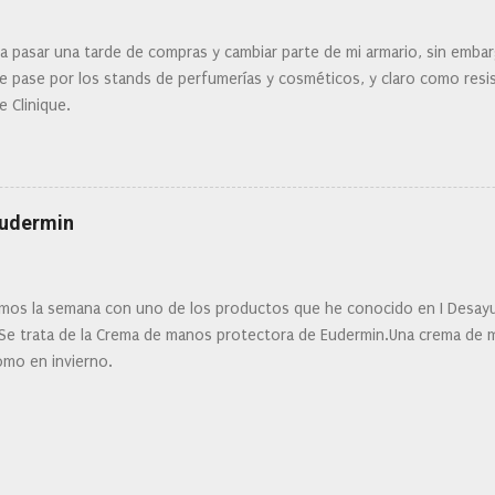
ra pasar una tarde de compras y cambiar parte de mi armario, sin embar
 pase por los stands de perfumerías y cosméticos, y claro como resist
e Clinique.
Eudermin
os la semana con uno de los productos que he conocido en I Desay
 Se trata de la Crema de manos protectora de Eudermin.Una crema de m
omo en invierno.