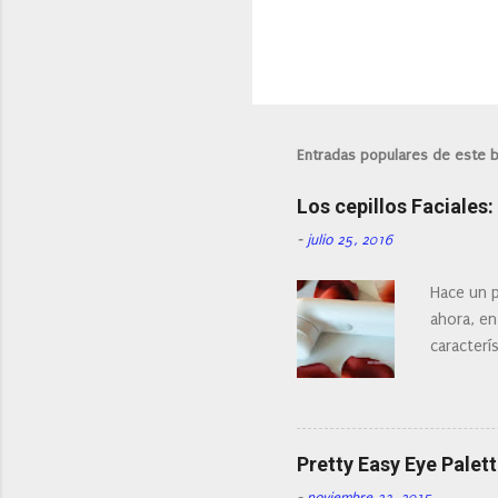
Entradas populares de este 
Los cepillos Faciales
-
julio 25, 2016
Hace un p
ahora, en
caracterís
Existe en
¿Cual es 
facial de 
Pretty Easy Eye Palett
-
noviembre 23, 2015