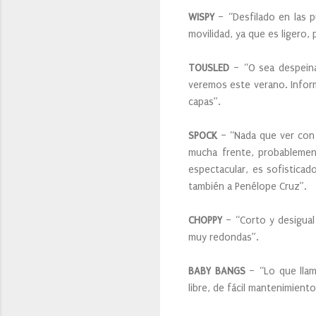
WISPY
– “Desfilado en las p
movilidad, ya que es ligero,
TOUSLED
– “O sea despeinad
veremos este verano. Inform
capas”.
SPOCK
– “Nada que ver con 
mucha frente, probablemen
espectacular, es sofistica
también a Penélope Cruz”.
CHOPPY
– “Corto y desigual 
muy redondas”.
BABY BANGS
– “Lo que lla
libre, de fácil mantenimient