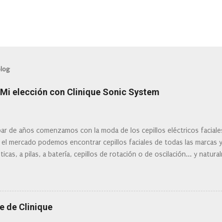
blog
: Mi elección con Clinique Sonic System
ar de años comenzamos con la moda de los cepillos eléctricos facial
 el mercado podemos encontrar cepillos faciales de todas las marcas 
ticas, a pilas, a batería, cepillos de rotación o de oscilación... y natu
 la actualidad tal variedad, que antes de hacer la compra debemos de
mi tipo de piel? ¿Qué busco?... En este post os voy a dar mi opinión de
Clinique
e de Clinique