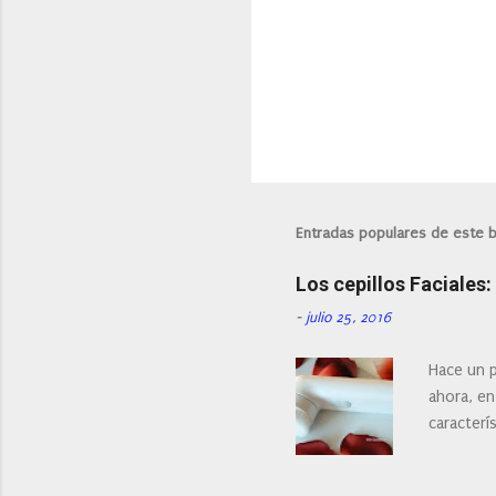
Entradas populares de este 
Los cepillos Faciales
-
julio 25, 2016
Hace un p
ahora, en
caracterís
Existe en
¿Cual es 