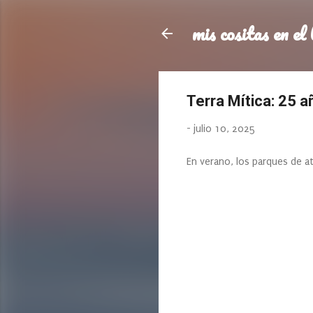
mis cositas en el 
Terra Mítica: 25 
-
julio 10, 2025
En verano, los parques de a