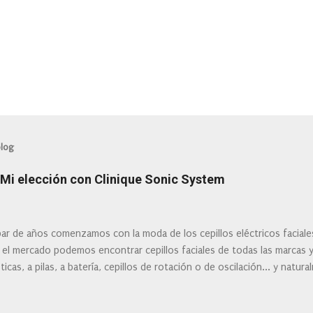
blog
: Mi elección con Clinique Sonic System
ar de años comenzamos con la moda de los cepillos eléctricos facial
 el mercado podemos encontrar cepillos faciales de todas las marcas 
ticas, a pilas, a batería, cepillos de rotación o de oscilación... y natu
 la actualidad tal variedad, que antes de hacer la compra debemos de
mi tipo de piel? ¿Qué busco?... En este post os voy a dar mi opinión de