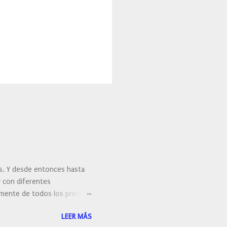
es. Y desde entonces hasta
y con diferentes
ralmente de todos los precios.
 hacernos unas preguntas:
LEER MÁS
 porque elegí mi cepillo