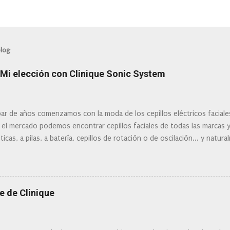
blog
: Mi elección con Clinique Sonic System
ar de años comenzamos con la moda de los cepillos eléctricos facial
 el mercado podemos encontrar cepillos faciales de todas las marcas 
ticas, a pilas, a batería, cepillos de rotación o de oscilación... y natu
 la actualidad tal variedad, que antes de hacer la compra debemos de
mi tipo de piel? ¿Qué busco?... En este post os voy a dar mi opinión de
Clinique
e de Clinique