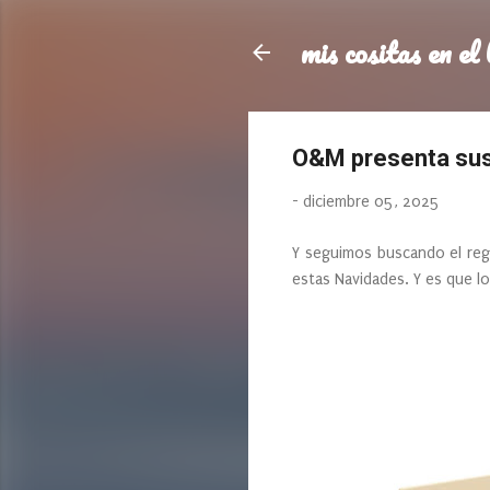
mis cositas en el 
O&M presenta sus 
-
diciembre 05, 2025
Y seguimos buscando el reg
estas Navidades. Y es que l