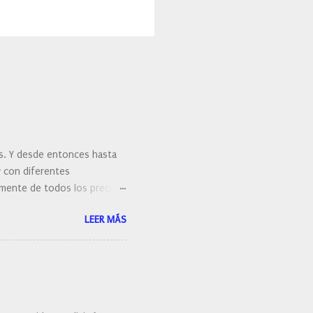
es. Y desde entonces hasta
y con diferentes
ralmente de todos los precios.
 hacernos unas preguntas:
LEER MÁS
 porque elegí mi cepillo