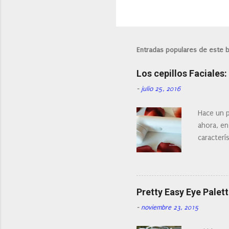
Entradas populares de este 
Los cepillos Faciales
-
julio 25, 2016
Hace un p
ahora, en
caracterís
Existe en
¿Cual es 
facial de 
Pretty Easy Eye Palett
-
noviembre 23, 2015