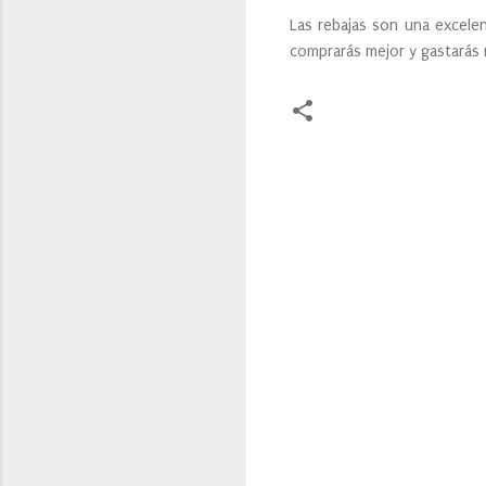
Las rebajas son una excelen
comprarás mejor y gastarás
C
o
m
e
n
t
a
r
i
o
s