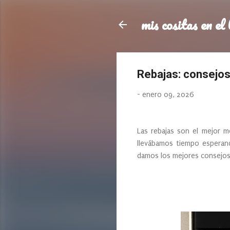
mis cositas en el 
Rebajas: consejos
-
enero 09, 2026
Las rebajas son el mejor 
llevábamos tiempo esperand
damos los mejores consejos p