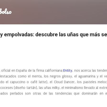
Ir al contenido principal
bolso
 y empolvadas: descubre las uñas que más se
 oficial en España de la firma californiana
Entity
, nos acerca las tende
estacados como el menta, los negros glossy, el aguamarina y el ve
endo el capuccino o café latte), el Cloud Dancer, los pasteles mel
ceses (diseño tartán), las uñas milky, el minimalismo llevado al extr
bados perlados son otras de las tendencias que dominarán en e