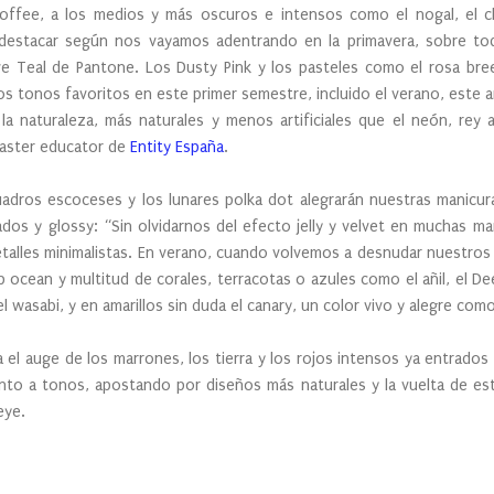
 toffee, a los medios y más oscuros e intensos como el nogal, el c
estacar según nos vayamos adentrando en la primavera, sobre todo
ve Teal de Pantone. Los Dusty Pink y los pasteles como el rosa bree
los tonos favoritos en este primer semestre, incluido el verano, est
la naturaleza, más naturales y menos artificiales que el neón, rey
aster educator de
Entity España
.
uadros escoceses y los lunares polka dot alegrarán nuestras manicur
dos y glossy: “Sin olvidarnos del efecto jelly y velvet en muchas mani
etalles minimalistas. En verano, cuando volvemos a desnudar nuestros
p ocean y multitud de corales, terracotas o azules como el añil, el Dee
el wasabi, y en amarillos sin duda el canary, un color vivo y alegre com
a el auge de los marrones, los tierra y los rojos intensos ya entrado
ánto a tonos, apostando por diseños más naturales y la vuelta de est
eye.