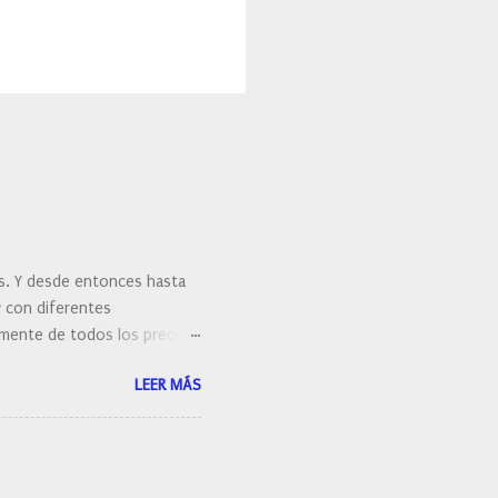
es. Y desde entonces hasta
y con diferentes
ralmente de todos los precios.
 hacernos unas preguntas:
LEER MÁS
 porque elegí mi cepillo