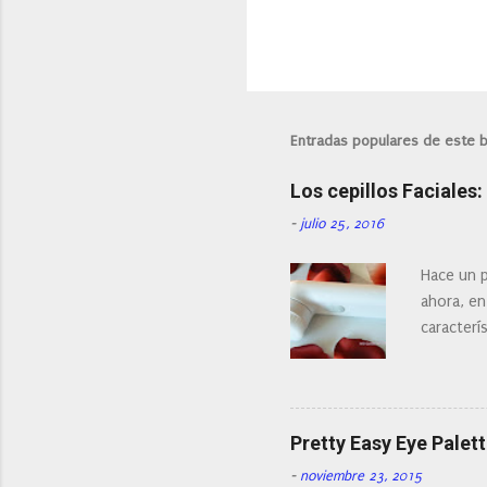
Entradas populares de este 
Los cepillos Faciales
-
julio 25, 2016
Hace un p
ahora, en
caracterís
Existe en
¿Cual es 
facial de 
Pretty Easy Eye Palett
-
noviembre 23, 2015