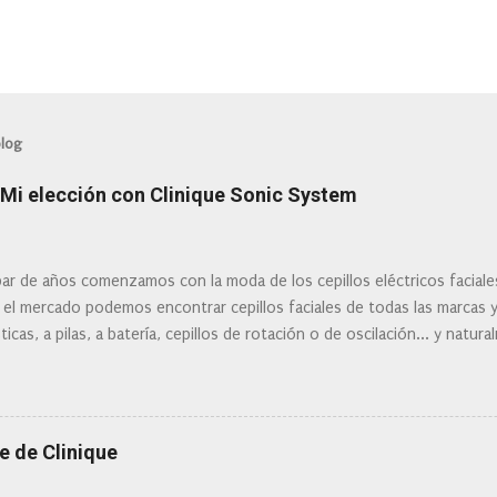
blog
: Mi elección con Clinique Sonic System
ar de años comenzamos con la moda de los cepillos eléctricos facial
 el mercado podemos encontrar cepillos faciales de todas las marcas 
ticas, a pilas, a batería, cepillos de rotación o de oscilación... y natu
 la actualidad tal variedad, que antes de hacer la compra debemos de
mi tipo de piel? ¿Qué busco?... En este post os voy a dar mi opinión de
Clinique
e de Clinique