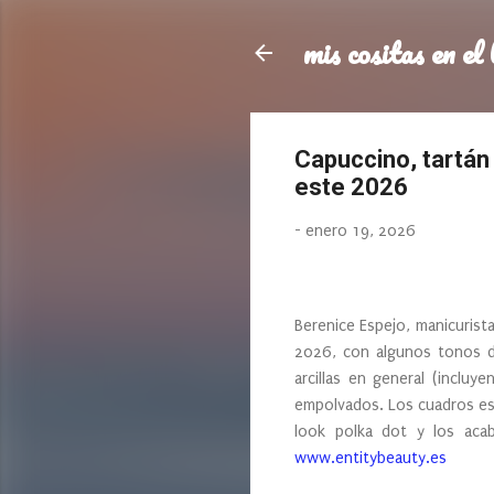
mis cositas en el 
Capuccino, tartán
este 2026
-
enero 19, 2026
Berenice Espejo, manicurista
2026, con algunos tonos d
arcillas en general (incluy
empolvados. Los cuadros esco
look polka dot y los aca
www.entitybeauty.es