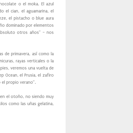
hocolate o el moka. El azul
 el cian, el aguamarina, el
ze, el pistacho o blue aura
e año dominado por elementos
 absoluto otros años” – nos
as de primavera, así como la
curas, rayas verticales o la
 pies, veremos una vuelta de
p Ocean, el Prusia, el zafiro
o el propio verano”.
s en el otoño, no siendo muy
ilos como las uñas gelatina,