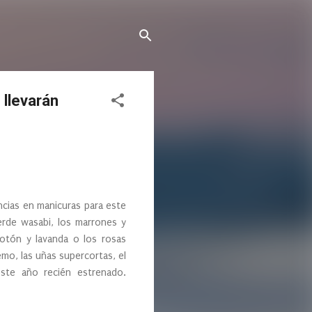
 llevarán
ncias en manicuras para este
rde wasabi, los marrones y
ocotón y lavanda o los rosas
emo, las uñas supercortas, el
ste año recién estrenado.