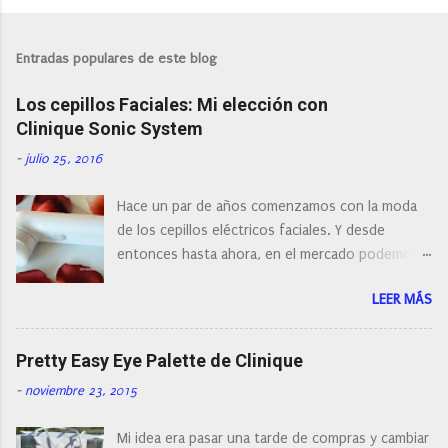
Entradas populares de este blog
Los cepillos Faciales: Mi elección con
Clinique Sonic System
-
julio 25, 2016
Hace un par de años comenzamos con la moda
de los cepillos eléctricos faciales. Y desde
entonces hasta ahora, en el mercado podemos
encontrar cepillos faciales de todas las marcas y
LEER MÁS
con diferentes características, a pilas, a batería,
cepillos de rotación o de oscilación... y
naturalmente de todos los precios. Existe en la
Pretty Easy Eye Palette de Clinique
actualidad tal variedad, que antes de hacer la
-
noviembre 23, 2015
compra debemos de hacernos unas preguntas:
¿Cual es mi tipo de piel? ¿Qué busco?... En este
Mi idea era pasar una tarde de compras y cambiar
post os voy a dar mi opinión de porque elegí mi