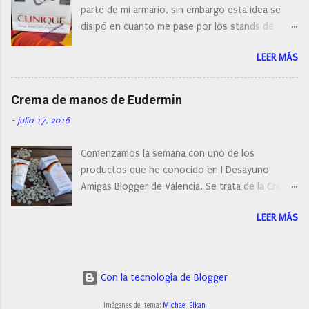
parte de mi armario, sin embargo esta idea se
cepillo facial de Clinique
disipó en cuanto me pase por los stands de
perfumerías y cosméticos, y claro como
LEER MÁS
resistirse a esta paleta de colores de Clinique.
Crema de manos de Eudermin
-
julio 17, 2016
Comenzamos la semana con uno de los
productos que he conocido en I Desayuno
Amigas Blogger de Valencia. Se trata de la Crema
de manos protectora de Eudermin.Una crema de
LEER MÁS
manos para utilizar tanto en verano como en
invierno.
Con la tecnología de Blogger
Imágenes del tema:
Michael Elkan