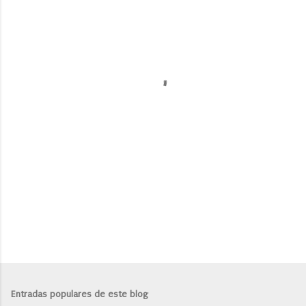
e
n
t
a
r
i
o
s
Entradas populares de este blog