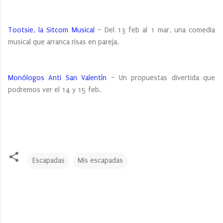
Tootsie, la Sitcom Musical
– Del 13 feb al 1 mar, una comedia
musical que arranca risas en pareja.
Monólogos Anti San Valentín
– Un propuestas divertida que
podremos ver el 14 y 15 feb.
Escapadas
Mis escapadas
C
o
m