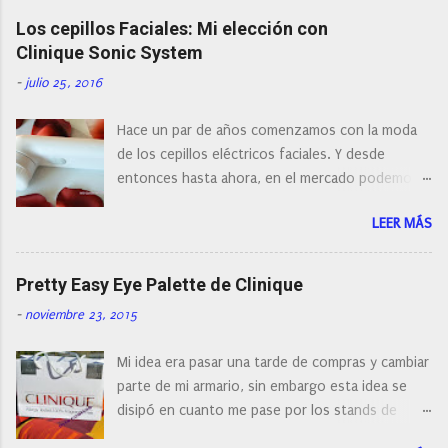
Los cepillos Faciales: Mi elección con
Clinique Sonic System
-
julio 25, 2016
Hace un par de años comenzamos con la moda
de los cepillos eléctricos faciales. Y desde
entonces hasta ahora, en el mercado podemos
encontrar cepillos faciales de todas las marcas y
LEER MÁS
con diferentes características, a pilas, a batería,
cepillos de rotación o de oscilación... y
naturalmente de todos los precios. Existe en la
Pretty Easy Eye Palette de Clinique
actualidad tal variedad, que antes de hacer la
-
noviembre 23, 2015
compra debemos de hacernos unas preguntas:
¿Cual es mi tipo de piel? ¿Qué busco?... En este
Mi idea era pasar una tarde de compras y cambiar
post os voy a dar mi opinión de porque elegí mi
parte de mi armario, sin embargo esta idea se
cepillo facial de Clinique
disipó en cuanto me pase por los stands de
perfumerías y cosméticos, y claro como