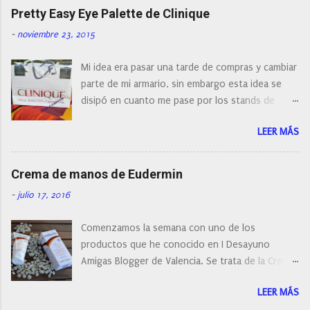
naturalmente de todos los precios. Existe en la
Pretty Easy Eye Palette de Clinique
actualidad tal variedad, que antes de hacer la
-
noviembre 23, 2015
compra debemos de hacernos unas preguntas:
¿Cual es mi tipo de piel? ¿Qué busco?... En este
Mi idea era pasar una tarde de compras y cambiar
post os voy a dar mi opinión de porque elegí mi
parte de mi armario, sin embargo esta idea se
cepillo facial de Clinique
disipó en cuanto me pase por los stands de
perfumerías y cosméticos, y claro como
LEER MÁS
resistirse a esta paleta de colores de Clinique.
Crema de manos de Eudermin
-
julio 17, 2016
Comenzamos la semana con uno de los
productos que he conocido en I Desayuno
Amigas Blogger de Valencia. Se trata de la Crema
de manos protectora de Eudermin.Una crema de
LEER MÁS
manos para utilizar tanto en verano como en