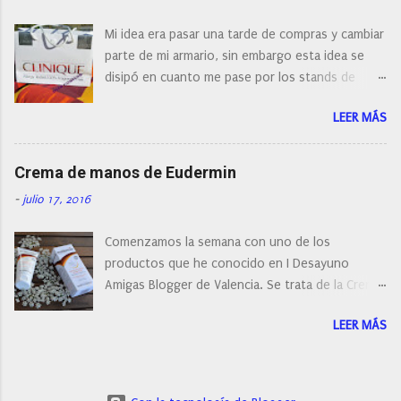
¿Cual es mi tipo de piel? ¿Qué busco?... En este
Mi idea era pasar una tarde de compras y cambiar
post os voy a dar mi opinión de porque elegí mi
parte de mi armario, sin embargo esta idea se
cepillo facial de Clinique
disipó en cuanto me pase por los stands de
perfumerías y cosméticos, y claro como
LEER MÁS
resistirse a esta paleta de colores de Clinique.
Crema de manos de Eudermin
-
julio 17, 2016
Comenzamos la semana con uno de los
productos que he conocido en I Desayuno
Amigas Blogger de Valencia. Se trata de la Crema
de manos protectora de Eudermin.Una crema de
LEER MÁS
manos para utilizar tanto en verano como en
invierno.