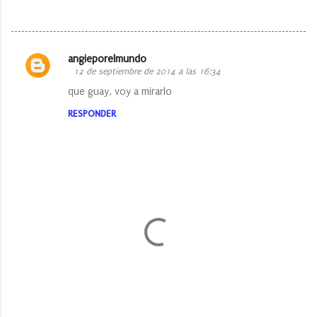
angieporelmundo
C
12 de septiembre de 2014 a las 16:34
o
que guay, voy a mirarlo
m
RESPONDER
e
n
t
a
r
i
o
s