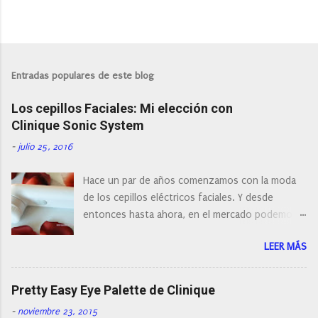
P
u
b
l
Entradas populares de este blog
i
c
Los cepillos Faciales: Mi elección con
a
r
Clinique Sonic System
u
n
-
julio 25, 2016
c
o
Hace un par de años comenzamos con la moda
m
e
de los cepillos eléctricos faciales. Y desde
n
entonces hasta ahora, en el mercado podemos
t
a
encontrar cepillos faciales de todas las marcas y
r
LEER MÁS
con diferentes características, a pilas, a batería,
i
cepillos de rotación o de oscilación... y
o
naturalmente de todos los precios. Existe en la
Pretty Easy Eye Palette de Clinique
actualidad tal variedad, que antes de hacer la
-
noviembre 23, 2015
compra debemos de hacernos unas preguntas: