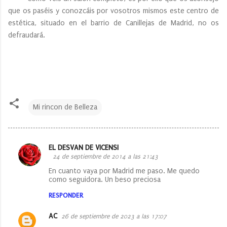
que os paséis y conozcáis por vosotros mismos este centro de
estética, situado en el barrio de Canillejas de Madrid, no os
defraudará.
Mi rincon de Belleza
EL DESVAN DE VICENSI
C
24 de septiembre de 2014 a las 21:43
o
En cuanto vaya por Madrid me paso. Me quedo
como seguidora. Un beso preciosa
m
e
RESPONDER
n
AC
26 de septiembre de 2023 a las 17:07
t