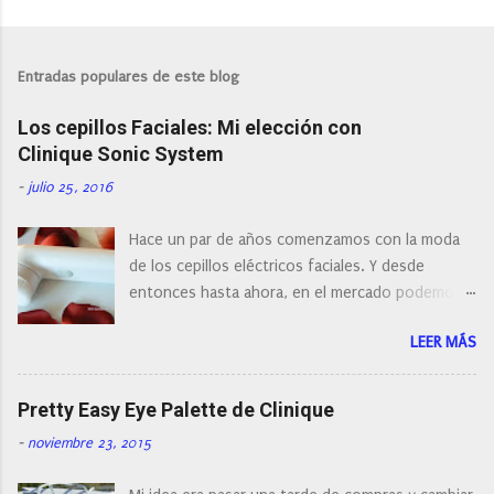
P
u
b
l
Entradas populares de este blog
i
c
Los cepillos Faciales: Mi elección con
a
r
Clinique Sonic System
u
n
-
julio 25, 2016
c
o
Hace un par de años comenzamos con la moda
m
e
de los cepillos eléctricos faciales. Y desde
n
entonces hasta ahora, en el mercado podemos
t
a
encontrar cepillos faciales de todas las marcas y
r
LEER MÁS
con diferentes características, a pilas, a batería,
i
cepillos de rotación o de oscilación... y
o
naturalmente de todos los precios. Existe en la
Pretty Easy Eye Palette de Clinique
actualidad tal variedad, que antes de hacer la
-
noviembre 23, 2015
compra debemos de hacernos unas preguntas:
¿Cual es mi tipo de piel? ¿Qué busco?... En este