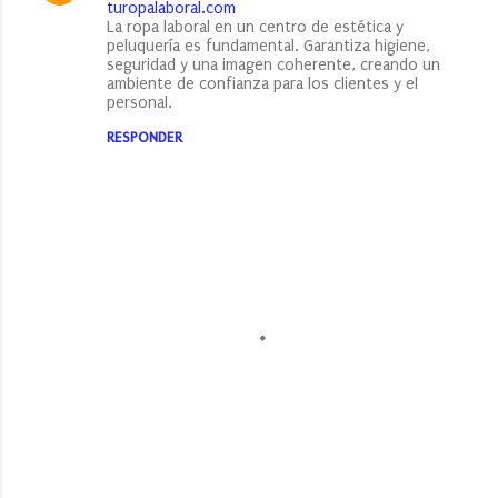
turopalaboral.com
a
La ropa laboral en un centro de estética y
peluquería es fundamental. Garantiza higiene,
r
seguridad y una imagen coherente, creando un
ambiente de confianza para los clientes y el
i
personal.
o
RESPONDER
s