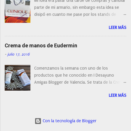
Mi idea era pasar una tarde de compras y cambiar
post os voy a dar mi opinión de porque elegí mi
parte de mi armario, sin embargo esta idea se
cepillo facial de Clinique
disipó en cuanto me pase por los stands de
perfumerías y cosméticos, y claro como
LEER MÁS
resistirse a esta paleta de colores de Clinique.
Crema de manos de Eudermin
-
julio 17, 2016
Comenzamos la semana con uno de los
productos que he conocido en I Desayuno
Amigas Blogger de Valencia. Se trata de la Crema
de manos protectora de Eudermin.Una crema de
LEER MÁS
manos para utilizar tanto en verano como en
invierno.
Con la tecnología de Blogger