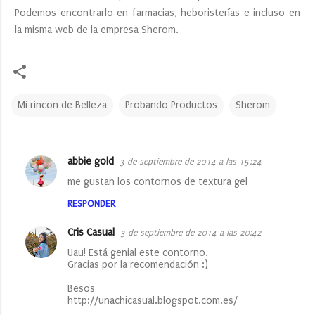
Podemos encontrarlo en farmacias, heboristerías e incluso en
la misma web de la empresa Sherom.
Mi rincon de Belleza
Probando Productos
Sherom
abbie gold
3 de septiembre de 2014 a las 15:24
C
me gustan los contornos de textura gel
o
RESPONDER
m
e
Cris Casual
3 de septiembre de 2014 a las 20:42
n
Uau! Está genial este contorno.
Gracias por la recomendación :)
t
a
Besos
http://unachicasual.blogspot.com.es/
r