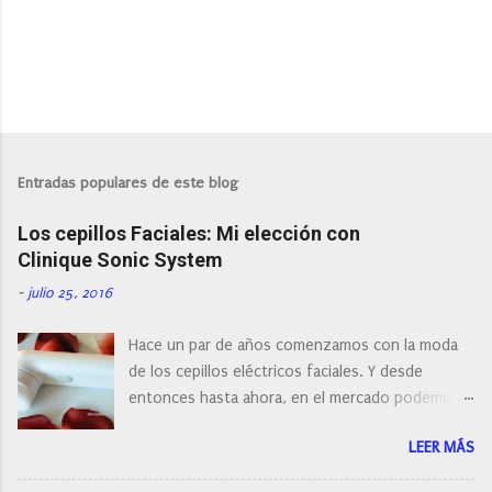
P
u
b
l
Entradas populares de este blog
i
c
Los cepillos Faciales: Mi elección con
a
r
Clinique Sonic System
u
n
-
julio 25, 2016
c
o
Hace un par de años comenzamos con la moda
m
e
de los cepillos eléctricos faciales. Y desde
n
entonces hasta ahora, en el mercado podemos
t
a
encontrar cepillos faciales de todas las marcas y
r
LEER MÁS
con diferentes características, a pilas, a batería,
i
cepillos de rotación o de oscilación... y
o