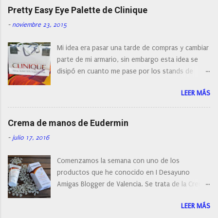
naturalmente de todos los precios. Existe en la
Pretty Easy Eye Palette de Clinique
actualidad tal variedad, que antes de hacer la
-
noviembre 23, 2015
compra debemos de hacernos unas preguntas:
¿Cual es mi tipo de piel? ¿Qué busco?... En este
Mi idea era pasar una tarde de compras y cambiar
post os voy a dar mi opinión de porque elegí mi
parte de mi armario, sin embargo esta idea se
cepillo facial de Clinique
disipó en cuanto me pase por los stands de
perfumerías y cosméticos, y claro como
LEER MÁS
resistirse a esta paleta de colores de Clinique.
Crema de manos de Eudermin
-
julio 17, 2016
Comenzamos la semana con uno de los
productos que he conocido en I Desayuno
Amigas Blogger de Valencia. Se trata de la Crema
de manos protectora de Eudermin.Una crema de
LEER MÁS
manos para utilizar tanto en verano como en