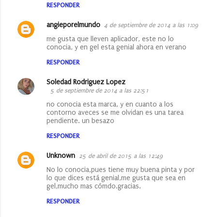
RESPONDER
i
o
angieporelmundo
4 de septiembre de 2014 a las 1:09
s
me gusta que lleven aplicador, este no lo
conocia, y en gel esta genial ahora en verano
RESPONDER
Soledad Rodriguez Lopez
5 de septiembre de 2014 a las 22:51
no conocia esta marca, y en cuanto a los
contorno aveces se me olvidan es una tarea
pendiente. un besazo
RESPONDER
Unknown
25 de abril de 2015 a las 12:49
No lo conocia,pues tiene muy buena pinta y por
lo que dices está genial,me gusta que sea en
gel,mucho mas cómdo.gracias.
RESPONDER