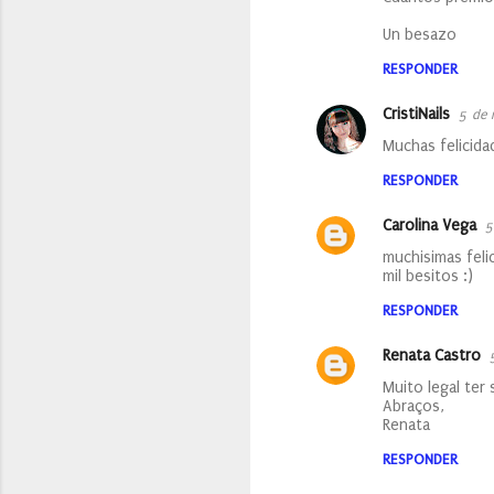
Un besazo
RESPONDER
CristiNails
5 de 
Muchas felicida
RESPONDER
Carolina Vega
5
muchisimas felic
mil besitos :)
RESPONDER
Renata Castro
Muito legal ter
Abraços,
Renata
RESPONDER