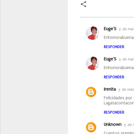
Euge'S
5 de mar
C
Enhonorabuena, 
o
RESPONDER
m
e
Euge'S
5 de mar
n
Enhonorabuena, 
t
RESPONDER
a
Irenita
5 de mar
r
Felicidades por
i
Lagatacontaco
o
RESPONDER
s
Unknown
5 de 
Cuantos premio