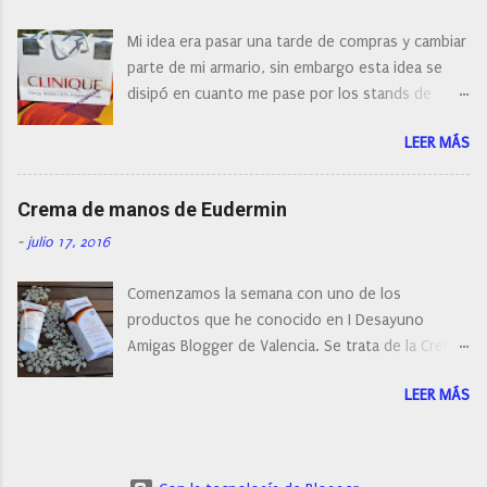
¿Cual es mi tipo de piel? ¿Qué busco?... En este
Mi idea era pasar una tarde de compras y cambiar
post os voy a dar mi opinión de porque elegí mi
parte de mi armario, sin embargo esta idea se
cepillo facial de Clinique
disipó en cuanto me pase por los stands de
perfumerías y cosméticos, y claro como
LEER MÁS
resistirse a esta paleta de colores de Clinique.
Crema de manos de Eudermin
-
julio 17, 2016
Comenzamos la semana con uno de los
productos que he conocido en I Desayuno
Amigas Blogger de Valencia. Se trata de la Crema
de manos protectora de Eudermin.Una crema de
LEER MÁS
manos para utilizar tanto en verano como en
invierno.