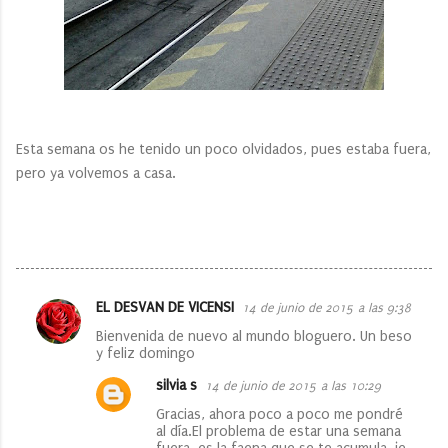
Esta semana os he tenido un poco olvidados, pues estaba fuera,
pero ya volvemos a casa.
EL DESVAN DE VICENSI
14 de junio de 2015 a las 9:38
C
Bienvenida de nuevo al mundo bloguero. Un beso
o
y feliz domingo
m
silvia s
14 de junio de 2015 a las 10:29
e
Gracias, ahora poco a poco me pondré
n
al día.El problema de estar una semana