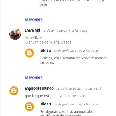
fuera, es la faena que se te acumula, je
t
je je
a
r
RESPONDER
i
Enara Girl
14 de junio de 2015 a las 11:02
o
Hola Silvia:
s
¡Bienvenida de vuelta! Besos
silvia s
14 de junio de 2015 a las 11:35
Gracias, esta semana me volveré aponer
las pilas.
RESPONDER
angieporelmundo
14 de junio de 2015 a las 13:58
que ilu que estes de vuelta, besazos
silvia s
14 de junio de 2015 a las 21:44
En algunas cosas si, aunque ahora