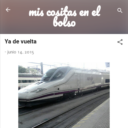
mis cositas en el
Ir al contenido principal
bolso
Ya de vuelta
-
junio 14, 2015