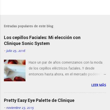
P
u
b
l
Entradas populares de este blog
i
c
Los cepillos Faciales: Mi elección con
a
r
Clinique Sonic System
u
n
-
julio 25, 2016
c
o
Hace un par de años comenzamos con la moda
m
e
de los cepillos eléctricos faciales. Y desde
n
entonces hasta ahora, en el mercado podemos
t
a
encontrar cepillos faciales de todas las marcas y
r
LEER MÁS
con diferentes características, a pilas, a batería,
i
cepillos de rotación o de oscilación... y
o
naturalmente de todos los precios. Existe en la
Pretty Easy Eye Palette de Clinique
actualidad tal variedad, que antes de hacer la
-
noviembre 23, 2015
compra debemos de hacernos unas preguntas: