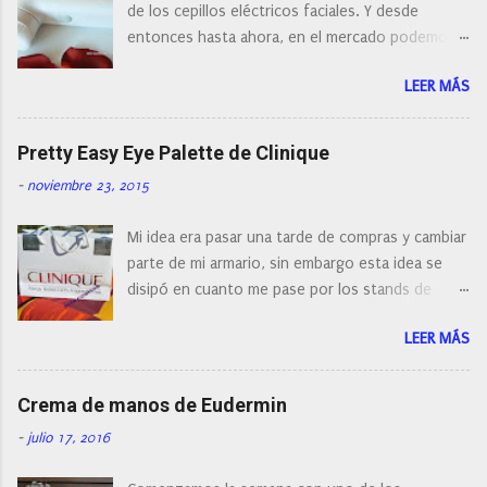
e
de los cepillos eléctricos faciales. Y desde
n
entonces hasta ahora, en el mercado podemos
t
a
encontrar cepillos faciales de todas las marcas y
r
LEER MÁS
con diferentes características, a pilas, a batería,
i
cepillos de rotación o de oscilación... y
o
naturalmente de todos los precios. Existe en la
Pretty Easy Eye Palette de Clinique
actualidad tal variedad, que antes de hacer la
-
noviembre 23, 2015
compra debemos de hacernos unas preguntas:
¿Cual es mi tipo de piel? ¿Qué busco?... En este
Mi idea era pasar una tarde de compras y cambiar
post os voy a dar mi opinión de porque elegí mi
parte de mi armario, sin embargo esta idea se
cepillo facial de Clinique
disipó en cuanto me pase por los stands de
perfumerías y cosméticos, y claro como
LEER MÁS
resistirse a esta paleta de colores de Clinique.
Crema de manos de Eudermin
-
julio 17, 2016