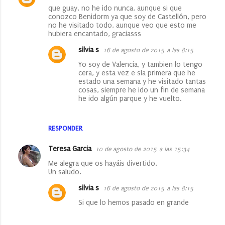
o
que guay, no he ido nunca, aunque si que
conozco Benidorm ya que soy de Castellón, pero
s
no he visitado todo, aunque veo que esto me
hubiera encantado, graciasss
silvia s
16 de agosto de 2015 a las 8:15
Yo soy de Valencia, y tambien lo tengo
cera, y esta vez e sla primera que he
estado una semana y he visitado tantas
cosas, siempre he ido un fin de semana
he ido algún parque y he vuelto.
RESPONDER
Teresa Garcia
10 de agosto de 2015 a las 15:34
Me alegra que os hayáis divertido.
Un saludo.
silvia s
16 de agosto de 2015 a las 8:15
Si que lo hemos pasado en grande