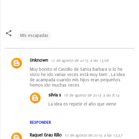
Mis escapadas
Unknown
10 de agosto de 2015 a las 13:08
C
Muy bonito el Castillo de Santa Barbara si lo he
o
visto he ido varias veces está muy bien . La idea
de acampada cuando mis hijos eran pequeños
m
hemos ido muchas veces
e
silvia s
16 de agosto de 2015 a las 8:14
n
La idea es repetir el año que viene
t
a
RESPONDER
r
i
Raquel Grau Rillo
10 de agosto de 2015 a las 13:27