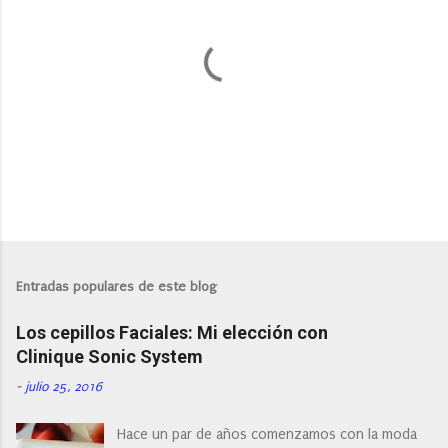
P
u
b
l
Entradas populares de este blog
i
c
Los cepillos Faciales: Mi elección con
a
r
Clinique Sonic System
u
n
-
julio 25, 2016
c
o
Hace un par de años comenzamos con la moda
m