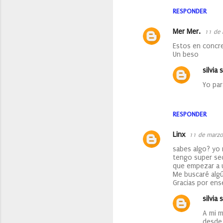
a
RESPONDER
r
Mer Mer.
11 de 
i
Estos en concr
o
Un beso
s
silvia s
Yo par
RESPONDER
Linx
11 de marzo
sabes algo? yo 
tengo super sec
que empezar a u
Me buscaré algún
Gracias por ens
silvia s
A mi m
desde 