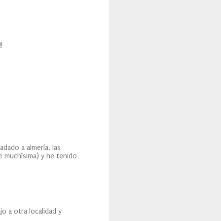
!
dado a almería, las
ne muchísima) y he tenido
o a otra localidad y