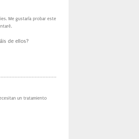
pies. Me gustaría probar este
ontaré.
is de ellos?
ecesitan un tratamiento