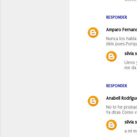
RESPONDER
Amparo Fernand
Nunca los había
deis pues.Porq
silvia s
Llevo
me da 
RESPONDER
Anabell Rodrígu
No lo he proba
Ya diras Como v
silvia s
a mi m