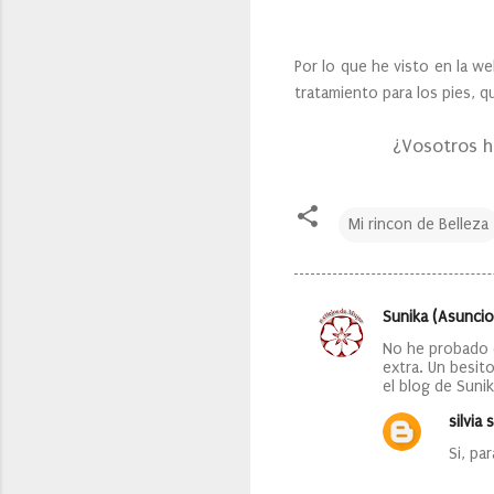
Por lo que he visto en la we
tratamiento para los pies, q
¿Vosotros h
Mi rincon de Belleza
Sunika (Asuncio
C
No he probado 
o
extra. Un besit
el blog de Suni
m
e
silvia s
n
Si, pa
t