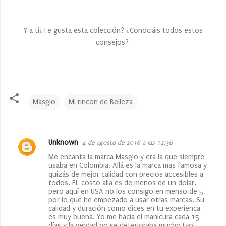
Y a ti¿Te gusta esta colección? ¿Conociáis todos estos
consejos?
Masglo
Mi rincon de Belleza
Unknown
4 de agosto de 2016 a las 12:36
C
Me encanta la marca Masglo y era la que siempre
o
usaba en Colombia. Allá es la marca mas famosa y
quizás de mejor calidad con precios accesibles a
m
todos. EL costo alla es de menos de un dolar,
e
pero aquí en USA no los consigo en menso de 5,
por lo que he empezado a usar otras marcas. Su
n
calidad y duración como dices en tu experienca
es muy buena. Yo me hacía el manicura cada 15
t
días y la verdad no se deterioraba mucho (yo