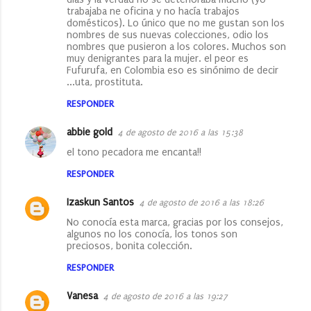
a
trabajaba ne oficina y no hacía trabajos
domésticos). Lo único que no me gustan son los
r
nombres de sus nuevas colecciones, odio los
nombres que pusieron a los colores. Muchos son
i
muy denigrantes para la mujer. el peor es
o
Fufurufa, en Colombia eso es sinónimo de decir
...uta, prostituta.
s
RESPONDER
abbie gold
4 de agosto de 2016 a las 15:38
el tono pecadora me encanta!!
RESPONDER
Izaskun Santos
4 de agosto de 2016 a las 18:26
No conocía esta marca, gracias por los consejos,
algunos no los conocía, los tonos son
preciosos, bonita colección.
RESPONDER
Vanesa
4 de agosto de 2016 a las 19:27