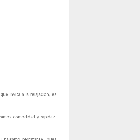
e invita a la relajación, es
scamos comodidad y rapidez.
 bálsamo hidratante, pues