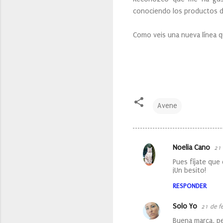
conociendo los productos d
Como veis una nueva línea q
Avene
Noelia Cano
21 
C
Pues fíjate que
o
¡Un besito!
m
RESPONDER
e
Solo Yo
21 de f
n
Buena marca, p