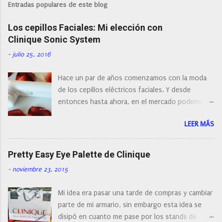
l
Entradas populares de este blog
i
c
Los cepillos Faciales: Mi elección con
a
r
Clinique Sonic System
u
n
-
julio 25, 2016
c
o
Hace un par de años comenzamos con la moda
m
e
de los cepillos eléctricos faciales. Y desde
n
entonces hasta ahora, en el mercado podemos
t
a
encontrar cepillos faciales de todas las marcas y
r
LEER MÁS
con diferentes características, a pilas, a batería,
i
cepillos de rotación o de oscilación... y
o
naturalmente de todos los precios. Existe en la
Pretty Easy Eye Palette de Clinique
actualidad tal variedad, que antes de hacer la
-
noviembre 23, 2015
compra debemos de hacernos unas preguntas:
¿Cual es mi tipo de piel? ¿Qué busco?... En este
Mi idea era pasar una tarde de compras y cambiar
post os voy a dar mi opinión de porque elegí mi
parte de mi armario, sin embargo esta idea se
cepillo facial de Clinique
disipó en cuanto me pase por los stands de