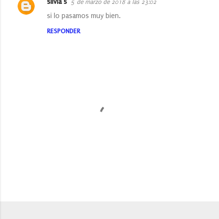
silvia s
5 de marzo de 2018 a las 23:02
si lo pasamos muy bien.
RESPONDER
P
u
b