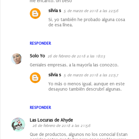
me encantó. Un beso
e
silvia s
5 de marzo de 2018 a las 22:56
n
Si, yo también he probado alguna cosa
t
de esa línea.
a
r
RESPONDER
i
Solo Yo
26 de febrero de 2018 a las 18:03
o
Geniales empresas, a la mayoría las conozco.
s
silvia s
5 de marzo de 2018 a las 22:57
Yo más o menos igual, aunque en este
desayuno también descrubrí algunas.
RESPONDER
Las Locuras de Ahyde
26 de febrero de 2018 a las 21:56
Que de productos, algunos no los conocia! Estan