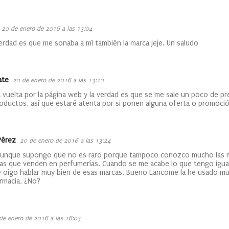
20 de enero de 2016 a las 13:04
verdad es que me sonaba a mí también la marca jeje. Un saludo
ate
20 de enero de 2016 a las 13:10
vuelta por la página web y la verdad es que se me sale un poco de 
ductos, así que estaré atenta por si ponen alguna oferta o promoció
Pérez
20 de enero de 2016 a las 13:24
 aunque supongo que no es raro porque tampoco conozco mucho las m
as que venden en perfumerías. Cuando se me acabe lo que tengo igual
e oigo hablar muy bien de esas marcas. Bueno Lancome la he usado m
rmacia, ¿No?
de enero de 2016 a las 16:03