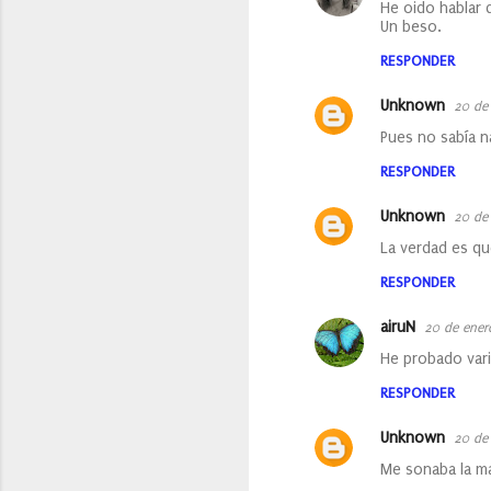
He oido hablar 
Un beso.
RESPONDER
Unknown
20 de
Pues no sabía na
RESPONDER
Unknown
20 de
La verdad es qu
RESPONDER
airuN
20 de ener
He probado var
RESPONDER
Unknown
20 de
Me sonaba la ma