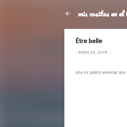
mis cositas en el 
Être belle
-
enero 20, 2016
Hoy os quiero anunciar que