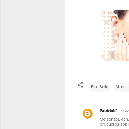
Être Belle
Mi rinc
PatriciaNP
20 de
C
Me sonaba de al
o
productos son m