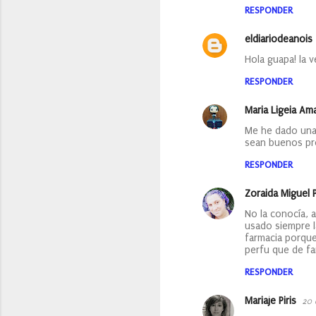
m
RESPONDER
e
eldiariodeanois
n
Hola guapa! la 
t
a
RESPONDER
r
Maria Ligeia Am
i
Me he dado una 
o
sean buenos pro
s
RESPONDER
Zoraida Miguel 
No la conocía,
usado siempre l
farmacia porqu
perfu que de fa
RESPONDER
Mariaje Piris
20 