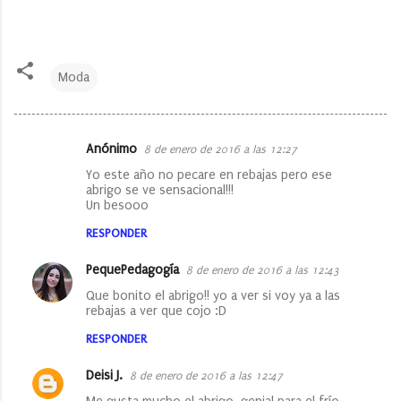
Moda
Anónimo
8 de enero de 2016 a las 12:27
C
Yo este año no pecare en rebajas pero ese
o
abrigo se ve sensacional!!!
Un besooo
m
e
RESPONDER
n
PequePedagogía
8 de enero de 2016 a las 12:43
t
Que bonito el abrigo!! yo a ver si voy ya a las
a
rebajas a ver que cojo :D
r
RESPONDER
i
Deisi J.
8 de enero de 2016 a las 12:47
o