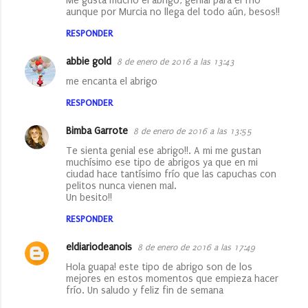
Me gusta mucho el abrigo, genial para el frío
s
aunque por Murcia no llega del todo aún, besos!!
RESPONDER
abbie gold
8 de enero de 2016 a las 13:43
me encanta el abrigo
RESPONDER
Bimba Garrote
8 de enero de 2016 a las 13:55
Te sienta genial ese abrigo!!. A mi me gustan
muchísimo ese tipo de abrigos ya que en mi
ciudad hace tantísimo frío que las capuchas con
pelitos nunca vienen mal.
Un besito!!
RESPONDER
eldiariodeanois
8 de enero de 2016 a las 17:49
Hola guapa! este tipo de abrigo son de los
mejores en estos momentos que empieza hacer
frío. Un saludo y feliz fin de semana