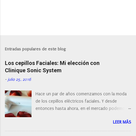
P
u
b
l
Entradas populares de este blog
i
c
Los cepillos Faciales: Mi elección con
a
r
Clinique Sonic System
u
n
-
julio 25, 2016
c
o
Hace un par de años comenzamos con la moda
m
e
de los cepillos eléctricos faciales. Y desde
n
entonces hasta ahora, en el mercado podemos
t
a
encontrar cepillos faciales de todas las marcas y
r
LEER MÁS
con diferentes características, a pilas, a batería,
i
cepillos de rotación o de oscilación... y
o