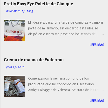
naturalmente de todos los precios. Existe en la
Pretty Easy Eye Palette de Clinique
actualidad tal variedad, que antes de hacer la
-
noviembre 23, 2015
compra debemos de hacernos unas preguntas:
¿Cual es mi tipo de piel? ¿Qué busco?... En este
Mi idea era pasar una tarde de compras y cambiar
post os voy a dar mi opinión de porque elegí mi
parte de mi armario, sin embargo esta idea se
cepillo facial de Clinique
disipó en cuanto me pase por los stands de
perfumerías y cosméticos, y claro como
LEER MÁS
resistirse a esta paleta de colores de Clinique.
Crema de manos de Eudermin
-
julio 17, 2016
Comenzamos la semana con uno de los
productos que he conocido en I Desayuno
Amigas Blogger de Valencia. Se trata de la Crema
de manos protectora de Eudermin.Una crema de
LEER MÁS
manos para utilizar tanto en verano como en
invierno.