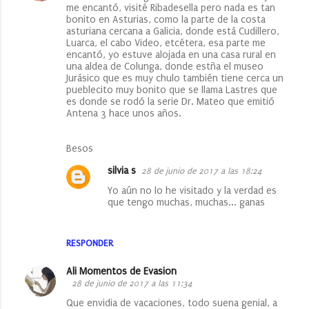
o
me encantó, visité Ribadesella pero nada es tan
bonito en Asturias, como la parte de la costa
m
asturiana cercana a Galicia, donde está Cudillero,
e
Luarca, el cabo Video, etcétera, esa parte me
encantó, yo estuve alojada en una casa rural en
n
una aldea de Colunga, donde estña el museo
Jurásico que es muy chulo también tiene cerca un
t
pueblecito muy bonito que se llama Lastres que
a
es donde se rodó la serie Dr. Mateo que emitió
Antena 3 hace unos años.
r
i
Besos
o
silvia s
28 de junio de 2017 a las 18:24
s
Yo aún no lo he visitado y la verdad es
que tengo muchas, muchas... ganas
RESPONDER
Ali Momentos de Evasion
28 de junio de 2017 a las 11:34
Que envidia de vacaciones, todo suena genial, a