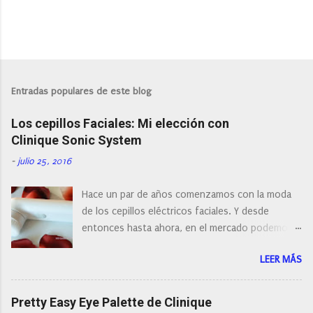
P
u
b
l
Entradas populares de este blog
i
c
Los cepillos Faciales: Mi elección con
a
r
Clinique Sonic System
u
n
-
julio 25, 2016
c
o
Hace un par de años comenzamos con la moda
m
e
de los cepillos eléctricos faciales. Y desde
n
entonces hasta ahora, en el mercado podemos
t
a
encontrar cepillos faciales de todas las marcas y
r
LEER MÁS
con diferentes características, a pilas, a batería,
i
cepillos de rotación o de oscilación... y
o
naturalmente de todos los precios. Existe en la
Pretty Easy Eye Palette de Clinique
actualidad tal variedad, que antes de hacer la