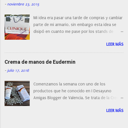
-
noviembre 23, 2015
compra debemos de hacernos unas preguntas:
¿Cual es mi tipo de piel? ¿Qué busco?... En este
Mi idea era pasar una tarde de compras y cambiar
post os voy a dar mi opinión de porque elegí mi
parte de mi armario, sin embargo esta idea se
cepillo facial de Clinique
disipó en cuanto me pase por los stands de
perfumerías y cosméticos, y claro como
LEER MÁS
resistirse a esta paleta de colores de Clinique.
Crema de manos de Eudermin
-
julio 17, 2016
Comenzamos la semana con uno de los
productos que he conocido en I Desayuno
Amigas Blogger de Valencia. Se trata de la Crema
de manos protectora de Eudermin.Una crema de
LEER MÁS
manos para utilizar tanto en verano como en
invierno.