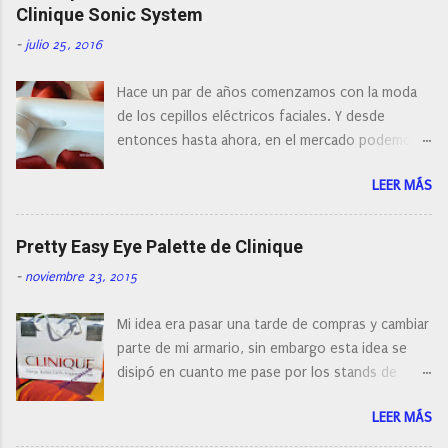
r
Clinique Sonic System
u
n
-
julio 25, 2016
c
o
Hace un par de años comenzamos con la moda
m
e
de los cepillos eléctricos faciales. Y desde
n
entonces hasta ahora, en el mercado podemos
t
a
encontrar cepillos faciales de todas las marcas y
r
LEER MÁS
con diferentes características, a pilas, a batería,
i
cepillos de rotación o de oscilación... y
o
naturalmente de todos los precios. Existe en la
Pretty Easy Eye Palette de Clinique
actualidad tal variedad, que antes de hacer la
-
noviembre 23, 2015
compra debemos de hacernos unas preguntas:
¿Cual es mi tipo de piel? ¿Qué busco?... En este
Mi idea era pasar una tarde de compras y cambiar
post os voy a dar mi opinión de porque elegí mi
parte de mi armario, sin embargo esta idea se
cepillo facial de Clinique
disipó en cuanto me pase por los stands de
perfumerías y cosméticos, y claro como
LEER MÁS
resistirse a esta paleta de colores de Clinique.