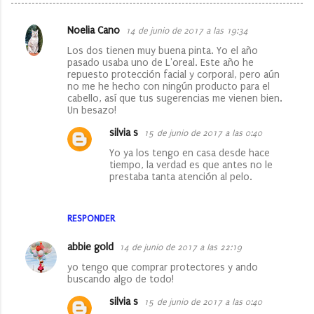
Noelia Cano
14 de junio de 2017 a las 19:34
C
Los dos tienen muy buena pinta. Yo el año
o
pasado usaba uno de L'oreal. Este año he
repuesto protección facial y corporal, pero aún
m
no me he hecho con ningún producto para el
e
cabello, así que tus sugerencias me vienen bien.
Un besazo!
n
silvia s
15 de junio de 2017 a las 0:40
t
Yo ya los tengo en casa desde hace
a
tiempo, la verdad es que antes no le
r
prestaba tanta atención al pelo.
i
o
RESPONDER
s
abbie gold
14 de junio de 2017 a las 22:19
yo tengo que comprar protectores y ando
buscando algo de todo!
silvia s
15 de junio de 2017 a las 0:40