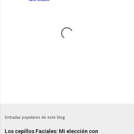
P
u
b
l
Entradas populares de este blog
i
c
Los cepillos Faciales: Mi elección con
a