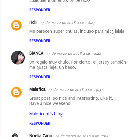
cualquier momento. Un besazo
e
RESPONDER
n
t
HdH
17 de marzo de 2018 a las 18:27
a
Me parecen super chulas, incluso para mi :3 jajaja
r
RESPONDER
i
BIANCA
17 de marzo de 2018 a las 18:48
o
Un regalo muy chulo. Por cierto, el jersey también
s
me gusta, jeje. Un beso.
RESPONDER
Malefica
17 de marzo de 2018 a las 19:31
Great post, so nice and interesting. Like it.
Have a nice weekend!
Maleficent's blog
RESPONDER
Noelia Cano
18 de marzo de 2018 a las 7:55