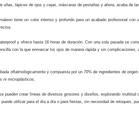
e uñas, lápices de ojos y cejas, máscaras de pestañas y ahora, acaba de lanz
maleon tiene un color intenso y profundo para un acabado profesional con u
recisa.
aterproof y ofrece hasta 16 horas de duración. Con una sola pasada se consi
encilla con la que enmarcar los ojos de manera rápida y sin complicaciones,
obada oftalmológicamente y compuesta por un 70% de ingredientes de origen 
s ni microplásticos,
 se pueden crear líneas de diversos grosores y diseños, explorando multitud
uede utilizar para el día a día o para fiestas, sin necesidad de retoques, pu