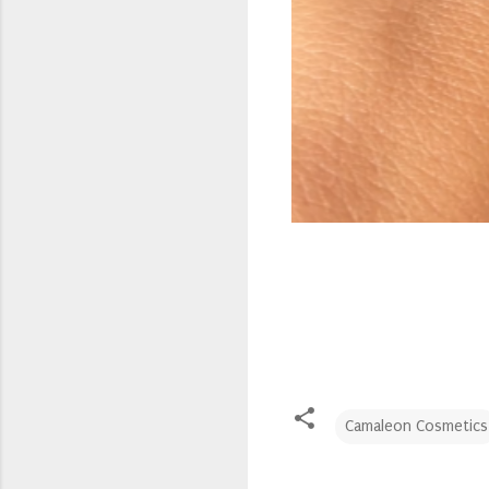
Camaleon Cosmetics
C