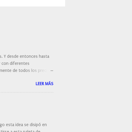
es. Y desde entonces hasta
y con diferentes
ralmente de todos los precios.
 hacernos unas preguntas:
LEER MÁS
 porque elegí mi cepillo
go esta idea se disipó en
irse a esta paleta de