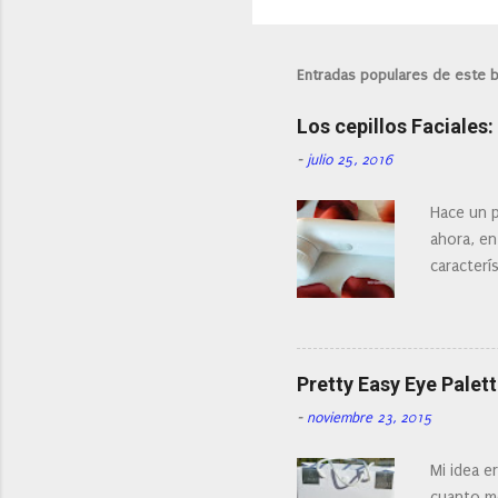
Entradas populares de este 
Los cepillos Faciales
-
julio 25, 2016
Hace un p
ahora, en
caracterís
Existe en
¿Cual es 
facial de 
Pretty Easy Eye Palett
-
noviembre 23, 2015
Mi idea e
cuanto me