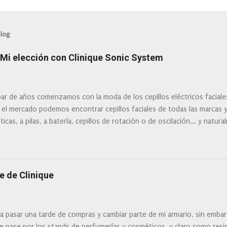
blog
: Mi elección con Clinique Sonic System
ar de años comenzamos con la moda de los cepillos eléctricos facial
 el mercado podemos encontrar cepillos faciales de todas las marcas 
ticas, a pilas, a batería, cepillos de rotación o de oscilación... y natu
 la actualidad tal variedad, que antes de hacer la compra debemos de
mi tipo de piel? ¿Qué busco?... En este post os voy a dar mi opinión de
Clinique
e de Clinique
ra pasar una tarde de compras y cambiar parte de mi armario, sin embar
 pase por los stands de perfumerías y cosméticos, y claro como resist