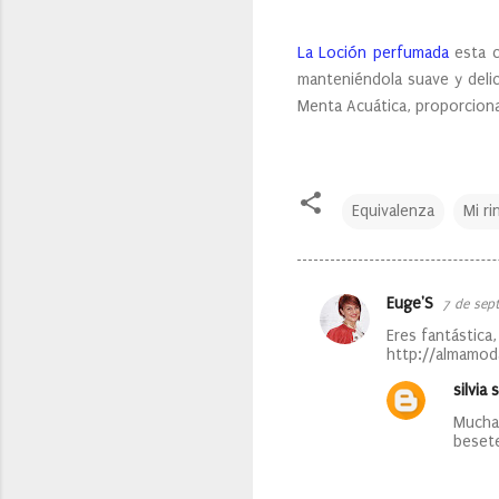
La Loción perfumada
esta c
manteniéndola suave y del
Menta Acuática, proporciona
Equivalenza
Mi ri
Euge'S
7 de sep
C
Eres fantástica
o
http://almamod
m
silvia s
e
Muchas
n
beset
t