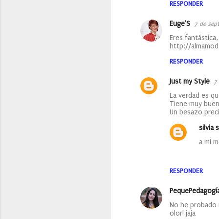
a
RESPONDER
r
Euge'S
7 de sep
i
Eres fantástica
o
http://almamod
s
RESPONDER
Just my Style
7
La verdad es qu
Tiene muy buena
Un besazo prec
silvia s
a mi m
RESPONDER
PequePedagogí
No he probado n
olor! jaja