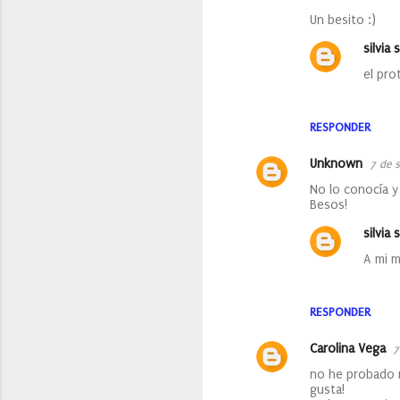
Un besito :)
silvia s
el pro
RESPONDER
Unknown
7 de 
No lo conocía y
Besos!
silvia s
A mi 
RESPONDER
Carolina Vega
7
no he probado n
gusta!