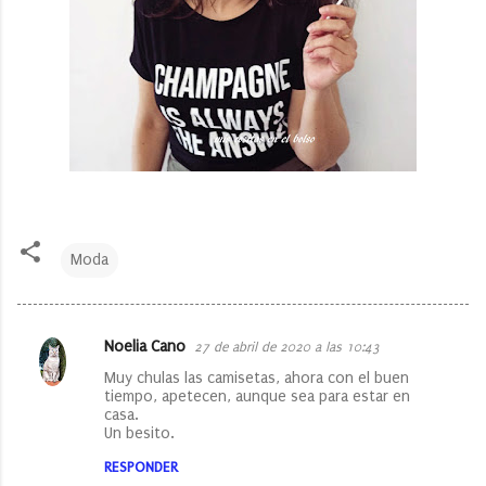
Moda
Noelia Cano
27 de abril de 2020 a las 10:43
C
Muy chulas las camisetas, ahora con el buen
o
tiempo, apetecen, aunque sea para estar en
casa.
m
Un besito.
e
RESPONDER
n