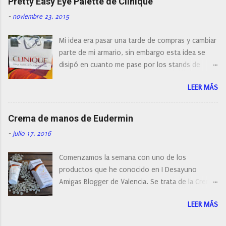
Pretty Easy Eye Palette de Clinique
actualidad tal variedad, que antes de hacer la
-
noviembre 23, 2015
compra debemos de hacernos unas preguntas:
¿Cual es mi tipo de piel? ¿Qué busco?... En este
Mi idea era pasar una tarde de compras y cambiar
post os voy a dar mi opinión de porque elegí mi
parte de mi armario, sin embargo esta idea se
cepillo facial de Clinique
disipó en cuanto me pase por los stands de
perfumerías y cosméticos, y claro como
LEER MÁS
resistirse a esta paleta de colores de Clinique.
Crema de manos de Eudermin
-
julio 17, 2016
Comenzamos la semana con uno de los
productos que he conocido en I Desayuno
Amigas Blogger de Valencia. Se trata de la Crema
de manos protectora de Eudermin.Una crema de
LEER MÁS
manos para utilizar tanto en verano como en
invierno.