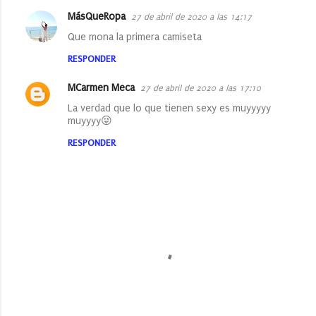
t
MásQueRopa
27 de abril de 2020 a las 14:17
a
Que mona la primera camiseta
r
RESPONDER
i
MCarmen Meca
27 de abril de 2020 a las 17:10
o
La verdad que lo que tienen sexy es muyyyyy
s
muyyyy😜
RESPONDER