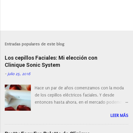
P
u
b
l
Entradas populares de este blog
i
c
Los cepillos Faciales: Mi elección con
a
r
Clinique Sonic System
u
n
-
julio 25, 2016
c
o
Hace un par de años comenzamos con la moda
m
e
de los cepillos eléctricos faciales. Y desde
n
entonces hasta ahora, en el mercado podemos
t
a
encontrar cepillos faciales de todas las marcas y
r
LEER MÁS
con diferentes características, a pilas, a batería,
i
cepillos de rotación o de oscilación... y
o
naturalmente de todos los precios. Existe en la