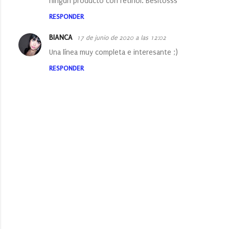
ningún producto con retinol. Besitosss
r
RESPONDER
i
BIANCA
17 de junio de 2020 a las 12:02
o
Una línea muy completa e interesante ;)
s
RESPONDER