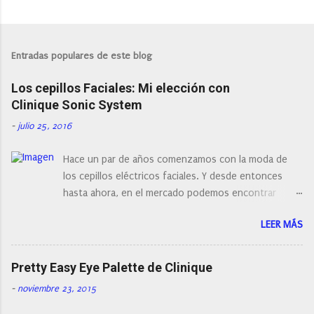
P
u
b
l
Entradas populares de este blog
i
c
Los cepillos Faciales: Mi elección con
a
r
Clinique Sonic System
u
n
-
julio 25, 2016
c
o
Hace un par de años comenzamos con la moda de
m
e
los cepillos eléctricos faciales. Y desde entonces
n
hasta ahora, en el mercado podemos encontrar
t
a
cepillos faciales de todas las marcas y con diferentes
r
LEER MÁS
características, a pilas, a batería, cepillos de rotación
i
o de oscilación... y naturalmente de todos los
o
precios. Existe en la actualidad tal variedad, que
Pretty Easy Eye Palette de Clinique
antes de hacer la compra debemos de hacernos unas
-
noviembre 23, 2015
preguntas: ¿Cual es mi tipo de piel? ¿Qué busco?...
En este post os voy a dar mi opinión de porque elegí