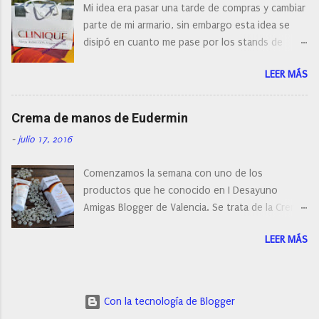
Mi idea era pasar una tarde de compras y cambiar
mi cepillo facial de Clinique
parte de mi armario, sin embargo esta idea se
disipó en cuanto me pase por los stands de
perfumerías y cosméticos, y claro como
LEER MÁS
resistirse a esta paleta de colores de Clinique.
Crema de manos de Eudermin
-
julio 17, 2016
Comenzamos la semana con uno de los
productos que he conocido en I Desayuno
Amigas Blogger de Valencia. Se trata de la Crema
de manos protectora de Eudermin.Una crema de
LEER MÁS
manos para utilizar tanto en verano como en
invierno.
Con la tecnología de Blogger