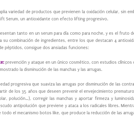
plia variedad de productos que previenen la oxidación celular, sin emb
Lift Serum, un antioxidante con efecto lifting progresivo.
esentan tanto en un serum para día como para noche, y es el fruto d
y a su combinación de ingredientes, entre los que destacan 4 antioxid
de péptidos, consigue dos ansiadas funciones:
e:
prevención y ataque en un único cosmético, con estudios clínicos
mostrado la disminución de las manchas y las arrugas.
edad progresiva que suaviza las arrugas por disminución de las contra
partir de los 35 años que deseen prevenir el envejecimiento prematuro 
solar, polución…), corregir las manchas y aportar firmeza y luminosid
scudo antipolución que previene y ataca a los radicales libres. Mient
re todo el mecanismo botos like, que produce la reducción de las arru