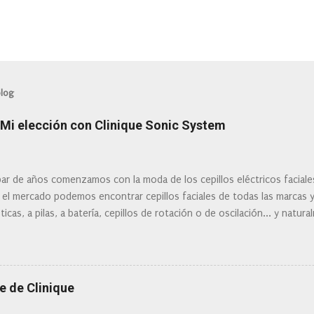
blog
: Mi elección con Clinique Sonic System
ar de años comenzamos con la moda de los cepillos eléctricos facial
 el mercado podemos encontrar cepillos faciales de todas las marcas 
ticas, a pilas, a batería, cepillos de rotación o de oscilación... y natu
 la actualidad tal variedad, que antes de hacer la compra debemos de
mi tipo de piel? ¿Qué busco?... En este post os voy a dar mi opinión de
Clinique
e de Clinique