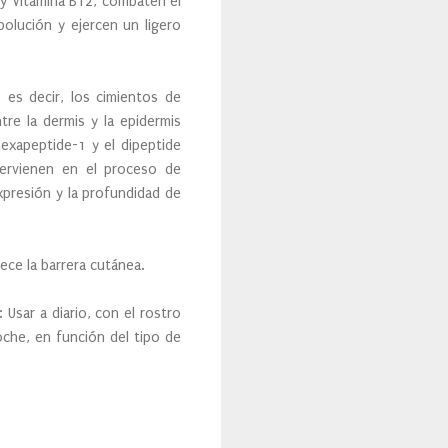
 y Vitamina B12, combaten el
polución y ejercen un ligero
es decir, los cimientos de
re la dermis y la epidermis
hexapeptide-1 y el dipeptide
tervienen en el proceso de
xpresión y la profundidad de
alece la barrera cutánea.
Usar a diario, con el rostro
oche, en función del tipo de