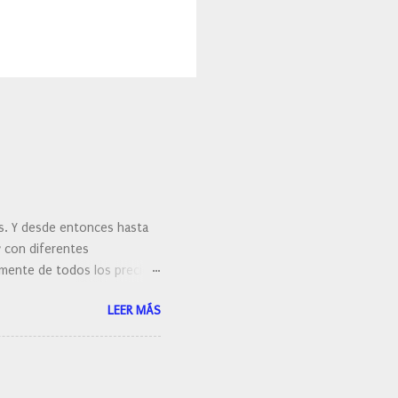
es. Y desde entonces hasta
y con diferentes
ralmente de todos los precios.
 hacernos unas preguntas:
LEER MÁS
 porque elegí mi cepillo