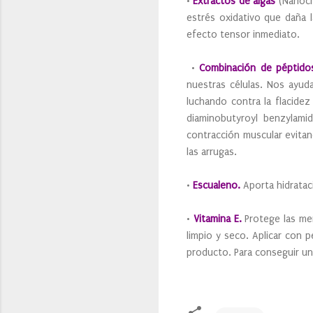
•
Extractos de algas
(Nanochl
estrés oxidativo que daña l
efecto tensor inmediato.
•
Combinación de péptido
nuestras células. Nos ayud
luchando contra la flacidez
diaminobutyroyl benzylami
contracción muscular evitan
las arrugas.
•
Escualeno.
Aporta hidrataci
•
Vitamina E.
Protege las mem
limpio y seco. Aplicar con 
producto. Para conseguir un