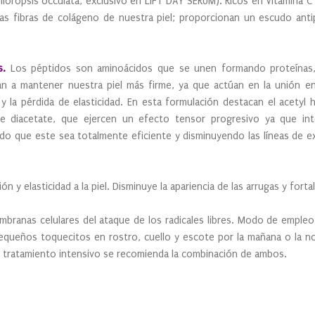
oropsis occulata, exclusivo en LIFT DAY SERUM). Ricos en Vitamina C
as fibras de colágeno de nuestra piel; proporcionan un escudo anti
s.
Los péptidos son aminoácidos que se unen formando proteínas, 
an a mantener nuestra piel más firme, ya que actúan en la unión ent
 y la pérdida de elasticidad. En esta formulación destacan el acetyl 
de diacetate, que ejercen un efecto tensor progresivo ya que in
do que este sea totalmente eficiente y disminuyendo las líneas de e
ón y elasticidad a la piel. Disminuye la apariencia de las arrugas y fort
branas celulares del ataque de los radicales libres. Modo de empleo: 
pequeños toquecitos en rostro, cuello y escote por la mañana o la n
 tratamiento intensivo se recomienda la combinación de ambos.