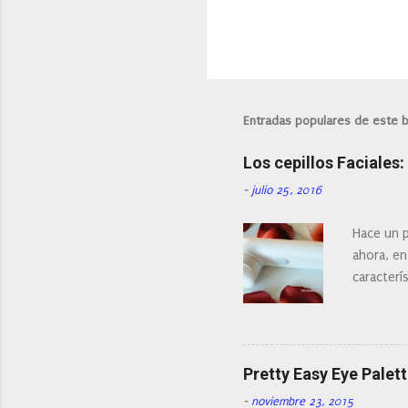
Entradas populares de este 
Los cepillos Faciales
-
julio 25, 2016
Hace un p
ahora, en
caracterís
Existe en
¿Cual es 
facial de 
Pretty Easy Eye Palett
-
noviembre 23, 2015