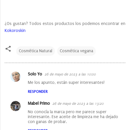
¿Os gustan? Todos estos productos los podemos encontrar en
Kokoroskin
Cosmética Natural
Cosmética vegana
Solo Yo
26 de mayo de 2023 a las 10:00
C
Me los apunto, están super interesantes!
o
RESPONDER
m
e
Mabel Primo
26 de mayo de 2023 a las 13:20
n
No conocía la marca pero me parece super
interesante. Ese aceite de limpieza me ha dejado
t
con ganas de probar.
a