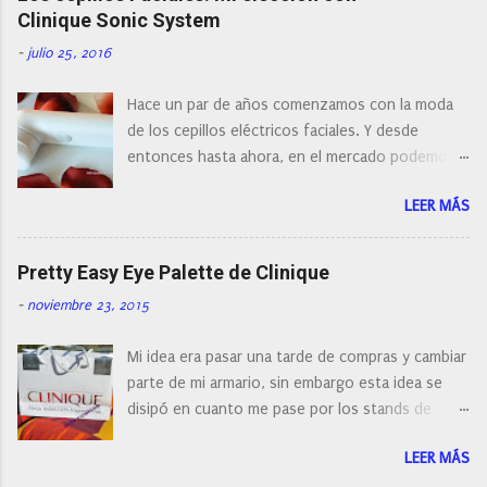
r
Clinique Sonic System
u
n
-
julio 25, 2016
c
o
Hace un par de años comenzamos con la moda
m
e
de los cepillos eléctricos faciales. Y desde
n
entonces hasta ahora, en el mercado podemos
t
a
encontrar cepillos faciales de todas las marcas y
r
LEER MÁS
con diferentes características, a pilas, a batería,
i
cepillos de rotación o de oscilación... y
o
naturalmente de todos los precios. Existe en la
Pretty Easy Eye Palette de Clinique
actualidad tal variedad, que antes de hacer la
-
noviembre 23, 2015
compra debemos de hacernos unas preguntas:
¿Cual es mi tipo de piel? ¿Qué busco?... En este
Mi idea era pasar una tarde de compras y cambiar
post os voy a dar mi opinión de porque elegí mi
parte de mi armario, sin embargo esta idea se
cepillo facial de Clinique
disipó en cuanto me pase por los stands de
perfumerías y cosméticos, y claro como
LEER MÁS
resistirse a esta paleta de colores de Clinique.