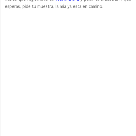
esperas, pide tu muestra, la mía ya esta en camino.
C
o
m
e
n
t
a
r
i
o
s