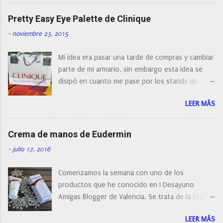
cepillos de rotación o de oscilación... y
naturalmente de todos los precios. Existe en la
Pretty Easy Eye Palette de Clinique
actualidad tal variedad, que antes de hacer la
-
noviembre 23, 2015
compra debemos de hacernos unas preguntas:
¿Cual es mi tipo de piel? ¿Qué busco?... En este
Mi idea era pasar una tarde de compras y cambiar
post os voy a dar mi opinión de porque elegí mi
parte de mi armario, sin embargo esta idea se
cepillo facial de Clinique
disipó en cuanto me pase por los stands de
perfumerías y cosméticos, y claro como
LEER MÁS
resistirse a esta paleta de colores de Clinique.
Crema de manos de Eudermin
-
julio 17, 2016
Comenzamos la semana con uno de los
productos que he conocido en I Desayuno
Amigas Blogger de Valencia. Se trata de la Crema
de manos protectora de Eudermin.Una crema de
LEER MÁS
manos para utilizar tanto en verano como en