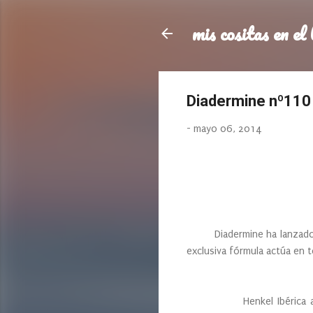
mis cositas en el 
Diadermine nº110
-
mayo 06, 2014
Diadermine ha lanzado una
exclusiva fórmula actúa en t
Henkel Ibérica a través