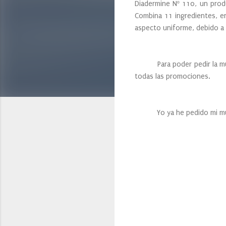
Diadermine Nº 110, un prod
Combina 11 ingredientes, ent
aspecto uniforme, debido a 
Para poder pedir la muestra
todas las promociones.
Yo ya he pedido mi mu
C
o
m
e