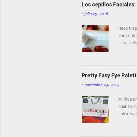
Los cepillos Faciales
-
julio 25, 2016
Hace un p
ahora, en
caracterís
Existe en
¿Cual es 
facial de 
Pretty Easy Eye Palett
-
noviembre 23, 2015
Mi idea e
cuanto me
colores d