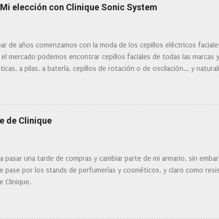
: Mi elección con Clinique Sonic System
ar de años comenzamos con la moda de los cepillos eléctricos facial
 el mercado podemos encontrar cepillos faciales de todas las marcas 
ticas, a pilas, a batería, cepillos de rotación o de oscilación... y natu
 la actualidad tal variedad, que antes de hacer la compra debemos de
mi tipo de piel? ¿Qué busco?... En este post os voy a dar mi opinión de
Clinique
e de Clinique
ra pasar una tarde de compras y cambiar parte de mi armario, sin embar
 pase por los stands de perfumerías y cosméticos, y claro como resist
e Clinique.