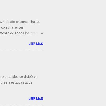
es. Y desde entonces hasta
y con diferentes
ralmente de todos los precios.
 hacernos unas preguntas:
LEER MÁS
 porque elegí mi cepillo
go esta idea se disipó en
irse a esta paleta de
LEER MÁS