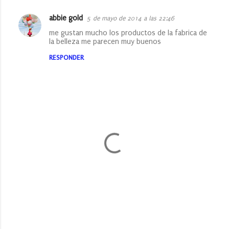
abbie gold
5 de mayo de 2014 a las 22:46
C
me gustan mucho los productos de la fabrica de
o
la belleza me parecen muy buenos
m
RESPONDER
e
n
t
a
r
i
o
s