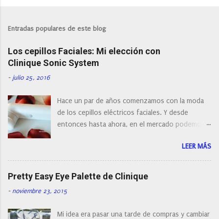
P
u
b
l
Entradas populares de este blog
i
c
Los cepillos Faciales: Mi elección con
a
r
Clinique Sonic System
u
n
-
julio 25, 2016
c
o
Hace un par de años comenzamos con la moda
m
e
de los cepillos eléctricos faciales. Y desde
n
entonces hasta ahora, en el mercado podemos
t
a
encontrar cepillos faciales de todas las marcas y
r
LEER MÁS
con diferentes características, a pilas, a batería,
i
cepillos de rotación o de oscilación... y
o
naturalmente de todos los precios. Existe en la
Pretty Easy Eye Palette de Clinique
actualidad tal variedad, que antes de hacer la
-
noviembre 23, 2015
compra debemos de hacernos unas preguntas:
¿Cual es mi tipo de piel? ¿Qué busco?... En este
Mi idea era pasar una tarde de compras y cambiar
post os voy a dar mi opinión de porque elegí mi