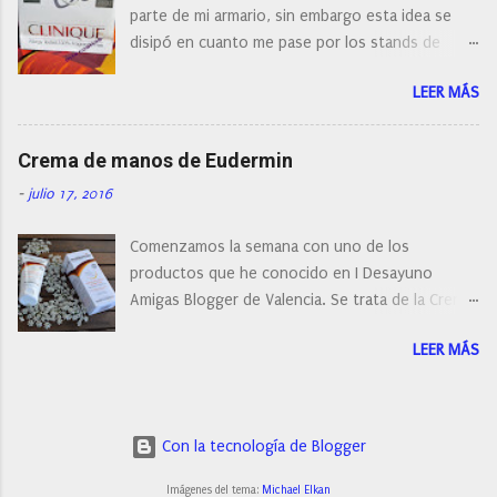
parte de mi armario, sin embargo esta idea se
cepillo facial de Clinique
disipó en cuanto me pase por los stands de
perfumerías y cosméticos, y claro como
LEER MÁS
resistirse a esta paleta de colores de Clinique.
Crema de manos de Eudermin
-
julio 17, 2016
Comenzamos la semana con uno de los
productos que he conocido en I Desayuno
Amigas Blogger de Valencia. Se trata de la Crema
de manos protectora de Eudermin.Una crema de
LEER MÁS
manos para utilizar tanto en verano como en
invierno.
Con la tecnología de Blogger
Imágenes del tema:
Michael Elkan