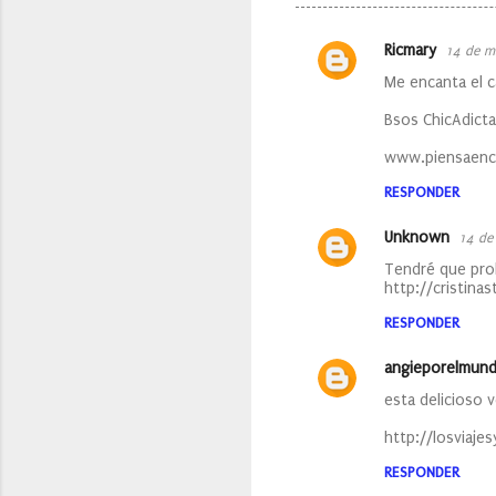
Ricmary
14 de m
C
Me encanta el c
o
Bsos ChicAdicta
m
e
www.piensaenc
n
RESPONDER
t
Unknown
14 de
a
Tendré que pro
r
http://cristina
i
RESPONDER
o
angieporelmun
s
esta delicioso 
http://losviaje
RESPONDER