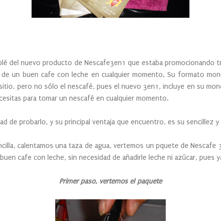
del nuevo producto de Nescafe3en1 que estaba promocionando trn
ar de un buen cafe con leche en cualquier momento. Su formato mo
r sitio, pero no sólo el nescafé, pues el nuevo 3en1, incluye en su mon
ecesitas para tomar un nescafé en cualquier momento.
 probarlo, y su principal ventaja que encuentro, es su sencillez y l
a, calentamos una taza de agua, vertemos un pquete de Nescafe 3en
uen cafe con leche, sin necesidad de añadirle leche ni azúcar, pues y
Primer paso, vertemos el paquete