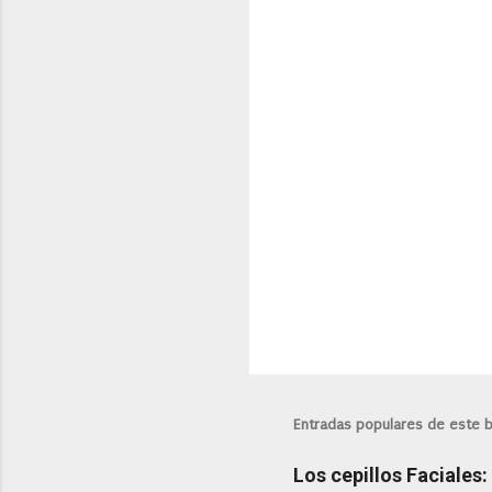
P
u
b
l
i
Entradas populares de este 
c
a
Los cepillos Faciales
r