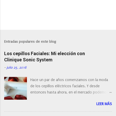
P
u
b
l
Entradas populares de este blog
i
c
Los cepillos Faciales: Mi elección con
a
r
Clinique Sonic System
u
n
-
julio 25, 2016
c
o
Hace un par de años comenzamos con la moda
m
e
de los cepillos eléctricos faciales. Y desde
n
entonces hasta ahora, en el mercado podemos
t
a
encontrar cepillos faciales de todas las marcas y
r
LEER MÁS
con diferentes características, a pilas, a batería,
i
cepillos de rotación o de oscilación... y
o