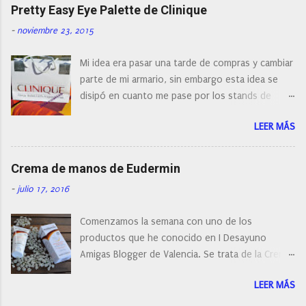
naturalmente de todos los precios. Existe en la
Pretty Easy Eye Palette de Clinique
actualidad tal variedad, que antes de hacer la
-
noviembre 23, 2015
compra debemos de hacernos unas preguntas:
¿Cual es mi tipo de piel? ¿Qué busco?... En este
Mi idea era pasar una tarde de compras y cambiar
post os voy a dar mi opinión de porque elegí mi
parte de mi armario, sin embargo esta idea se
cepillo facial de Clinique
disipó en cuanto me pase por los stands de
perfumerías y cosméticos, y claro como
LEER MÁS
resistirse a esta paleta de colores de Clinique.
Crema de manos de Eudermin
-
julio 17, 2016
Comenzamos la semana con uno de los
productos que he conocido en I Desayuno
Amigas Blogger de Valencia. Se trata de la Crema
de manos protectora de Eudermin.Una crema de
LEER MÁS
manos para utilizar tanto en verano como en
invierno.