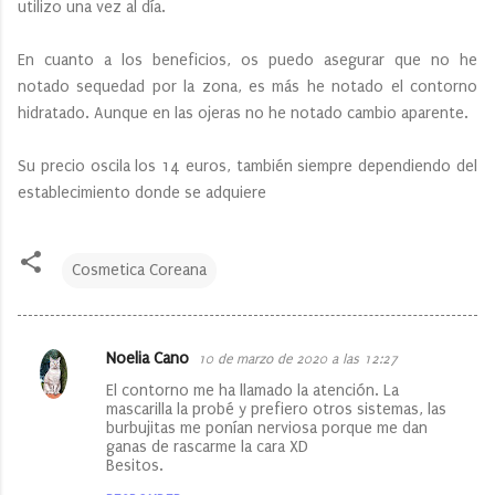
utilizo una vez al día.
En cuanto a los beneficios, os puedo asegurar que no he
notado sequedad por la zona, es más he notado el contorno
hidratado. Aunque en las ojeras no he notado cambio aparente.
Su precio oscila los 14 euros, también siempre dependiendo del
establecimiento donde se adquiere
Cosmetica Coreana
Noelia Cano
10 de marzo de 2020 a las 12:27
C
El contorno me ha llamado la atención. La
o
mascarilla la probé y prefiero otros sistemas, las
burbujitas me ponían nerviosa porque me dan
m
ganas de rascarme la cara XD
e
Besitos.
n