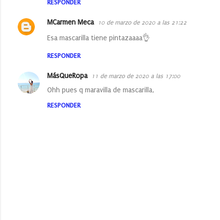
RESPONDER
t
MCarmen Meca
10 de marzo de 2020 a las 21:22
a
Esa mascarilla tiene pintazaaaa👌
r
i
RESPONDER
o
MásQueRopa
11 de marzo de 2020 a las 17:00
s
Ohh pues q maravilla de mascarilla,
RESPONDER