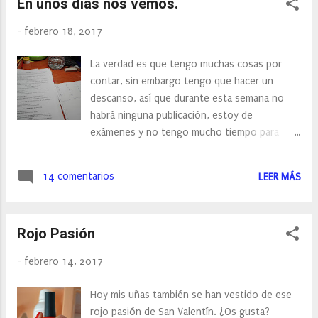
En unos días nos vemos.
-
febrero 18, 2017
La verdad es que tengo muchas cosas por
contar, sin embargo tengo que hacer un
descanso, así que durante esta semana no
habrá ninguna publicación, estoy de
exámenes y no tengo mucho tiempo para
pasarme por el blog. Seguiré publicando en
Instagram, y en Facebook , así que os
14 comentarios
LEER MÁS
espero por allí. Nos vemos a finales de
febrero.
Rojo Pasión
-
febrero 14, 2017
Hoy mis uñas también se han vestido de ese
rojo pasión de San Valentín. ¿Os gusta?