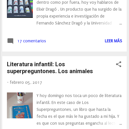
dentro como por fuera, hoy voy hablaros de
Elixir Dragó . Un producto que ha surgido de la
propia experiencia e investigación de
Fernando Sánchez Dragó y la Universidad
Católica de Murcia, basado en complementos
nutricionales con el fin de favorecer un
17 comentarios
LEER MÁS
envejecimiento mucho más lento. El Elixir
Dragó está constituido por ocho
nutraceuticos de origen natural con
Literatura infantil: Los
propiedades biológicas activas, que aportan
superpreguntones. Los animales
efectos beneficiosos para la salud mejorando
las funciones fisiológicas y la calidad de vida
-
febrero 05, 2017
además de retrasar el proceso de
envejecimiento.
Y hoy domingo nos toca un poco de literatura
infantil. En este caso de Los
Superpreguntones, un libro que hasta la
fecha es el que más le ha gustado a mi hija. Y
es que con sus preguntas engancha al lector.