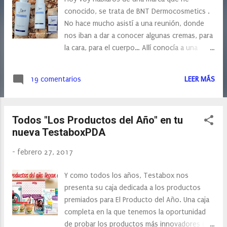
s
conocido, se trata de BNT Dermocosmetics .
No hace mucho asistí a una reunión, donde
nos iban a dar a conocer algunas cremas, para
la cara, para el cuerpo… Allí conocía a una
chica que comentó que su hija tenía piel
atópica y que le aplicaba una crema hidratante
19 comentarios
LEER MÁS
y de inmediato la niña notaba un alivio, pero a
la hora o dos horas tenía que aplicarle de
nuevo loción corporal. Yo le pregunté si no
Todos "Los Productos del Año" en tu
utilizaba crema para pieles atópicas. Y su
nueva TestaboxPDA
respuesta fue No, estoy muy contenta con la
crema hidratante que utilizo. Sinceramente,
-
febrero 27, 2017
me quedé sorprendida, ¿Una piel atópica con
una crema hidratante cualquiera?
Y como todos los años, Testabox nos
presenta su caja dedicada a los productos
premiados para El Producto del Año. Una caja
completa en la que tenemos la oportunidad
de probar los productos más innovadores del