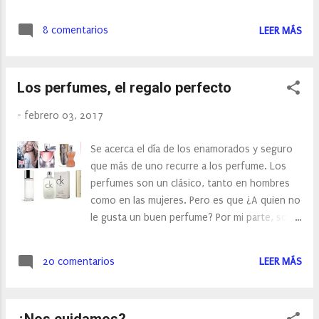
Preguntas como ¿Por qué los buitres son
calvos? ¿Los animales tienen que cepillarse
8 comentarios
LEER MÁS
los dientes?... La colección que hemos leído
de los Superpreguntones, ha sido a partir de
8 años y está formada por libros como Los
Los perfumes, el regalo perfecto
Animales (el que nosotros hemos leído), El
Cuerpo Humano, La Tierra y el Universo, El
-
febrero 03, 2017
Mundo Mundial, ¿Quién es Quién?.
Se acerca el día de los enamorados y seguro
que más de uno recurre a los perfume. Los
perfumes son un clásico, tanto en hombres
como en las mujeres. Pero es que ¿A quien no
le gusta un buen perfume? Por mi parte, soy
una fanática de los perfumes, y aunque tengo
mis preferidos, de vez en cuando me gusta
20 comentarios
LEER MÁS
cambiar. Siempre distingo, entre el perfume
de invierno y el de verano, el de todos los
días o el de ocasiones especiales.... Hoy os
¿Nos cuidamos?