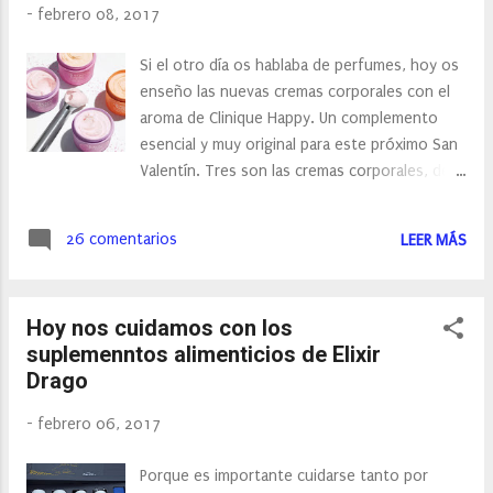
-
febrero 08, 2017
probarlo.
Si el otro día os hablaba de perfumes, hoy os
enseño las nuevas cremas corporales con el
aroma de Clinique Happy. Un complemento
esencial y muy original para este próximo San
Valentín. Tres son las cremas corporales, de
las nuevas Happy Gelato. Todas ellas,
hidratan, alivian y acondicionan la piel seca,
26 comentarios
LEER MÁS
dejándola ligeramente perfumada con
deliciosos aromas de flores y con un toque
de la fragancia Happy.
Hoy nos cuidamos con los
suplemenntos alimenticios de Elixir
Drago
-
febrero 06, 2017
Porque es importante cuidarse tanto por