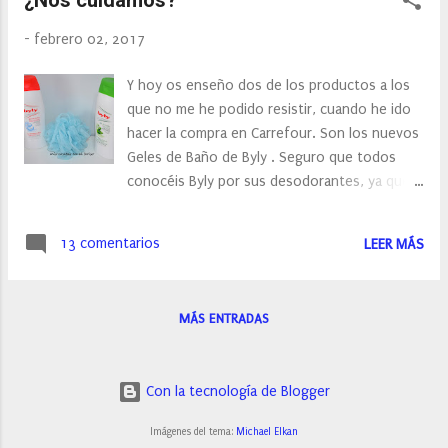
voy a enseñar algunos de mis preferidos,
unos dulces y otros más cítricos, así puedo
-
febrero 02, 2017
elegir según mi estado de ánimo y mi energía.
Y hoy os enseño dos de los productos a los
que no me he podido resistir, cuando he ido
hacer la compra en Carrefour. Son los nuevos
Geles de Baño de Byly . Seguro que todos
conocéis Byly por sus desodorantes, ya que
tanto sus formato en spray como en roll-on,
son muy conocidos. En estos momentos han
13 comentarios
LEER MÁS
lanzado al mercado sus nuevos geles de baño
con activos desodorantes. Estos geles los
podemos encontrar en supermercados e
MÁS ENTRADAS
hipermercados y su precio ronda los 2,30
euros. Podemos elegir entre el Gel de Baño
sensitive Control y el Gel de Baño Extra Fresh.
Con la tecnología de Blogger
Imágenes del tema:
Michael Elkan