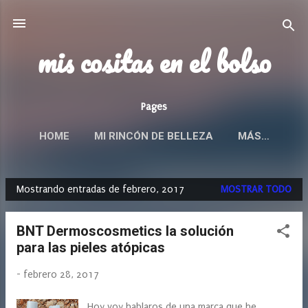
Ir al contenido principal
mis cositas en el bolso
Pages
HOME
MI RINCÓN DE BELLEZA
MÁS…
Mostrando entradas de febrero, 2017
MOSTRAR TODO
E
n
BNT Dermoscosmetics la solución
t
para las pieles atópicas
r
a
-
febrero 28, 2017
d
a
Hoy voy hablaros de una marca que he