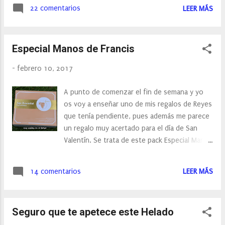
sensibles o incluso se centran en los
22 comentarios
LEER MÁS
productos de pieles sensibles. Uno de ellos
es Darphin, especialistas en el cuidado de
nuestra piel.
Especial Manos de Francis
-
febrero 10, 2017
A punto de comenzar el fin de semana y yo
os voy a enseñar uno de mis regalos de Reyes
que tenía pendiente, pues además me parece
un regalo muy acertado para el día de San
Valentín. Se trata de este pack Especial Manos
de Francis. Y es que ya os he contado en
más de una ocasión que las manos son las
14 comentarios
LEER MÁS
eternas olvidadas y es en ellas donde más
apreciamos el paso del tiempo en nuestro
cuerpo, el frío, el agua… pasan factura. Así
Seguro que te apetece este Helado
que cuando vi este pack para el cuidado de las
manos en internet no lo dudé tenía que