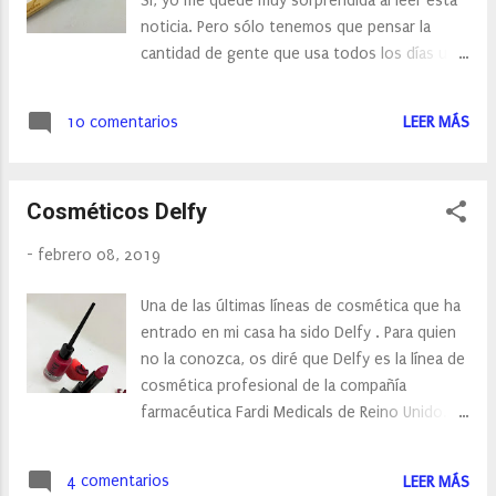
Sí, yo me quede muy sorprendida al leer esta
noticia. Pero sólo tenemos que pensar la
cantidad de gente que usa todos los días un
cepillo de dientes, y si a eso le sumamos las
recomendaciones de los dentistas que nos
10 comentarios
LEER MÁS
dicen que cambiemos de cepillo cada dos o
tres meses a los sumo, pues podéis
imaginaros la cantidad de cepillos de dientes
Cosméticos Delfy
que generamos y que la gran mayoría de ellos
no se reciclan. Una de las alternativas al
-
febrero 08, 2019
cepillo de dientes habitual, son los cepillos de
bambú de brushboo.
Una de las últimas líneas de cosmética que ha
entrado en mi casa ha sido Delfy . Para quien
no la conozca, os diré que Delfy es la línea de
cosmética profesional de la compañía
farmacéutica Fardi Medicals de Reino Unido.
Presente en 16 países, llega a España por la
puerta grande. El concepto de marca de Delfy
4 comentarios
LEER MÁS
se apoya en ofrecer cosmética de calidad a un