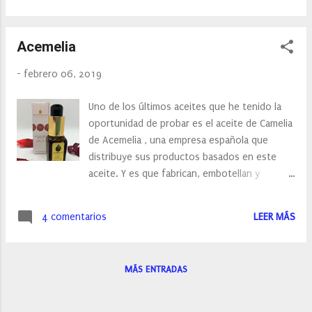
precio asequible. Todos los materiales que
emplea la firma están controlados por un
Acemelia
laboratorio especializado en salud, y no están
testados en animales. Dentro de Delfy
-
febrero 06, 2019
podemos encontrar: esmaltes de uñas,
maquillaje, cuidado facial, cuidado corporal e
Uno de los últimos aceites que he tenido la
incluso sets de regalo. Yo por el momento
oportunidad de probar es el aceite de Camelia
me he lanzado con su laca de uñas y uno de
de Acemelia , una empresa española que
sus labiales.
distribuye sus productos basados en este
aceite. Y es que fabrican, embotellan y
comercializan su propio aceite de camelia y
siempre utilizando sistemas de prensado en
4 comentarios
LEER MÁS
frío para garantizar que todas las propiedades
de las camelias se transmitan al aceite.
MÁS ENTRADAS