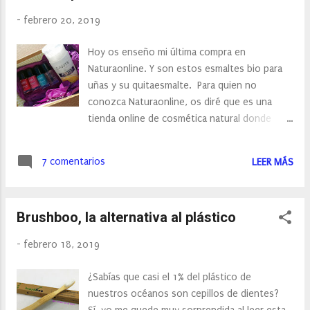
es una fuente natural de antioxidantes que
-
febrero 20, 2019
nos ayuda a preservar la memoria, ya que
actúan especialmente en el envejecimiento
Hoy os enseño mi última compra en
cerebral y celular. Exam +, está indicado para
Naturaonline. Y son estos esmaltes bio para
el período de exámenes ya que estimula la
uñas y su quitaesmalte. Para quien no
memoria y aumenta la capacidad de
conozca Naturaonline, os diré que es una
concentración.
tienda online de cosmética natural donde
solo venden productos que tengan, al menos
un sello de certificación ecológica, ya sean:
7 comentarios
LEER MÁS
EcoCert, NaTrue, BDIH, CosmeBio, Soil
Association o Cosmos. Entre las marcas que
encontramos en esta tienda online están:
Brushboo, la alternativa al plástico
Cattier, Acorelle, Novadiet, Neobio, Sante,
Weleda…
-
febrero 18, 2019
¿Sabías que casi el 1% del plástico de
nuestros océanos son cepillos de dientes?