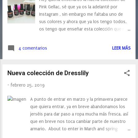
s
Pink Gellac, sé que ya os la adelanté por
Instagram , sin embargo me faltaba uno de
sus colores y ahora que ya los tengo todos,
os tengo que enseñar esta colección que no
me ha podido gustar más. Bueno, como
sabéis Pink Gellac es una marca Europea,
4 comentarios
LEER MÁS
concretamente de los países bajos y en su
página web encontramos todo para el
cuidado y esmaltado de nuestras uñas. Entre
Nueva colección de Dresslily
sus productos encontramos la manicura
semipermanente con unos esmaltes que
-
febrero 25, 2019
duran y duran hasta casi 14 días.
A punto de entrar en marzo y la primavera parece
que quiera entrar, ya en breve abandonamos los
jerséis para dar paso a ropa mucha más fresca, así
que en breve nos toca cambiar parte de nuestro
armario. About to enter in March and spring
seems to want to enter, and soon we left the