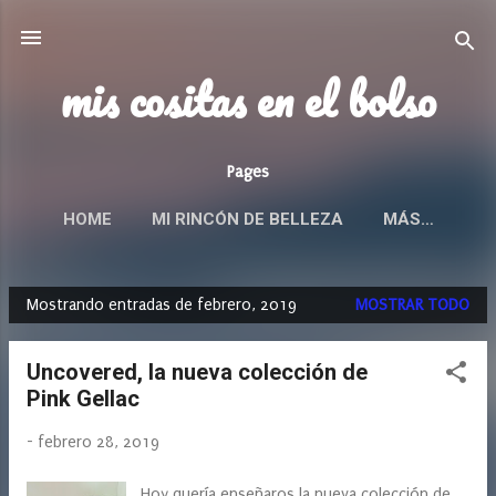
Ir al contenido principal
mis cositas en el bolso
Pages
HOME
MI RINCÓN DE BELLEZA
MÁS…
Mostrando entradas de febrero, 2019
MOSTRAR TODO
E
n
Uncovered, la nueva colección de
t
Pink Gellac
r
a
-
febrero 28, 2019
d
a
Hoy quería enseñaros la nueva colección de