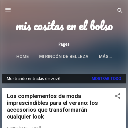
Ir al contenido principal
mis cositas en el bolso
Pages
HOME
MI RINCÓN DE BELLEZA
MÁS…
Mostrando entradas de 2026
MOSTRAR TODO
E
n
Los complementos de moda
t
imprescindibles para el verano: los
r
accesorios que transformarán
a
cualquier look
d
a
-
agosto 05, 2026