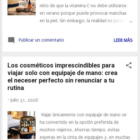
sencillas y ligeras. Precisamente por eso, los
mito de que la vitamina C no debe utilizarse
accesorios cobran un papel fundamental. Un
en verano porque puede provocar manchas
bolso bonito, unas gafas de sol
en la piel. Sin embargo, la realidad es justo la
favorecedoras o unas sandalias elegantes
contraria: la vitamina C es uno de los
consiguen aportar ese toque diferencial que
ingredientes antioxidantes más eficaces para
hace que un look pase de básico a
Publicar un comentario
LEER MÁS
proteger la piel frente al daño causado por el
espectacular. Además, muchos complementos
sol, la contaminación y los radicales libres. Eso
tienen una fu...
sí, conviene recordar que la vitamina C no
Los cosméticos imprescindibles para
sustituye al protector solar . Ambos
viajar solo con equipaje de mano: crea
productos se complementan. Mientras el
el neceser perfecto sin renunciar a tu
protector solar actúa como una barrera
rutina
frente a los rayos UV, la vitamina C ayuda a
neutralizar el estrés oxidativo que estos
-
julio 31, 2026
generan, contribuyendo a prevenir el
envejecimiento prematuro y la aparición de
Viajar únicamente con equipaje de mano se
manchas. Si buscas mantener una piel
ha convertido en la opción preferida de
luminosa, uniforme y saludable durante los
muchos viajeros. Ahorras tiempo, evitas
meses más calurosos del año, incorporar un
esperas en la cinta de equipajes y, en muchas