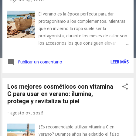
s
El verano es la época perfecta para dar
protagonismo a los complementos. Mientras
que en invierno la ropa suele ser la
protagonista, durante los meses de calor son
los accesorios los que consiguen elevar
cualquier estilismo, aportando personalidad,
color y elegancia incluso al conjunto más
Publicar un comentario
LEER MÁS
sencillo. Un vestido blanco, unos pantalones
de lino o unos vaqueros con una camiseta
básica pueden convertirse en un look
Los mejores cosméticos con vitamina
sofisticado simplemente añadiendo los
C para usar en verano: ilumina,
complementos adecuados. Si este verano
protege y revitaliza tu piel
quieres renovar tu armario sin gastar una
fortuna, invertir en buenos accesorios será la
-
agosto 03, 2026
mejor decisión. ¿Por qué los complementos
son tan importantes en verano? En esta
¿Es recomendable utilizar vitamina C en
época del año utilizamos prendas mucho más
verano? Durante años ha existido el falso