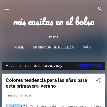
Ir al contenido principal
mis cositas en el bolso
Pages
HOME
MI RINCÓN DE BELLEZA
MÁS…
Mostrando entradas de marzo, 2025
MOSTRAR TODO
E
n
Colores tendencia para las uñas para
t
esta primavera-verano
r
a
-
marzo 31, 2025
d
a
Con la llegada del buen tiempo, llegan también