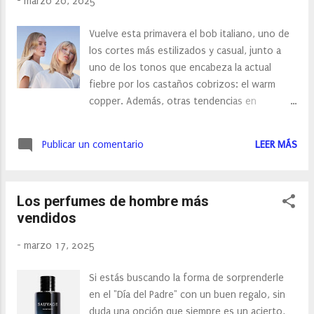
-
marzo 20, 2025
el factor económico y la capacidad de
producción. Por ello en la búsqueda de
Vuelve esta primavera el bob italiano, uno de
soluciones para el control del peso tenemos
los cortes más estilizados y casual, junto a
que encontrar versiones mejoradas, nuevos
uno de los tonos que encabeza la actual
principios activos más naturales y de sencilla
fiebre por los castaños cobrizos: el warm
administración, como es el caso de
copper. Además, otras tendencias en
Dietformpic”, afirma Ricardo Leite, Director
peluquería asoman ya en desfiles, pasarelas y
Técnico de Dietmed. DietformPic, tiene una
salones de medio mundo, como los flequillos
fórmula innovadora, elaborada con
Publicar un comentario
LEER MÁS
muy rectos, los bobs escalados, el bixie y el
ingredientes naturales cuidadosamente
shag, muchos capeados y también en
seleccionados, te ayuda a regular los...
coloración: el mocha mousse, color del 2025
Los perfumes de hombre más
y gran variedad de rubios, destacando los
vendidos
beige, miel y vainilla. (Imagen de campaña de
Keune Haircosmetics) Desde los salones David
-
marzo 17, 2025
Künzle en Madrid, lo tienen claro: “Esta
primavera, una de nuestras apuestas es el
Si estás buscando la forma de sorprenderle
italian bob, un corte sumamente
en el "Día del Padre" con un buen regalo, sin
rejuvenecedor que se mantiene y maneja
duda una opción que siempre es un acierto,