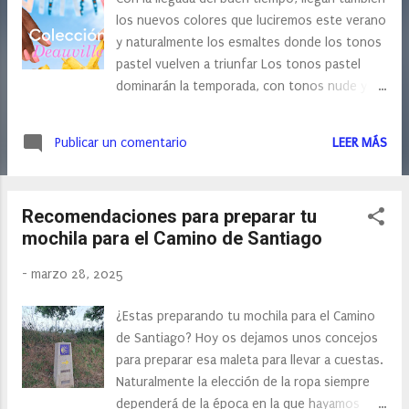
s
los nuevos colores que luciremos este verano
y naturalmente los esmaltes donde los tonos
pastel vuelven a triunfar Los tonos pastel
dominarán la temporada, con tonos nude y
rosas siempre muy naturales, dando un look
sofisticado pero llamativo al mismo tiempo, y
Publicar un comentario
LEER MÁS
es que además consiguen resaltar nuestro
bronceado. Manucurist, nos trae su colección
Deuville, una colección compuesta por tres
Recomendaciones para preparar tu
tonos: - Pop: rosa fluorescente con subtono
mochila para el Camino de Santiago
anaranjado. Un tono vibrante inspirado en las
coloridas casetas de playa. - Bublle: azul claro
-
marzo 28, 2025
frío con subtono gris. Un soplo de brisa
marina con propiedades revitalizantes. -
¿Estas preparando tu mochila para el Camino
Pistacho: verde pálido con un ligero subtono
de Santiago? Hoy os dejamos unos concejos
amarillo. Una dulzura para deleitarte en
para preparar esa maleta para llevar a cuestas.
cualquier momento. Los tres nuevos tonos
Naturalmente la elección de la ropa siempre
los encontramos tanto en sus esmaltes
dependerá de la época en la que hayamos