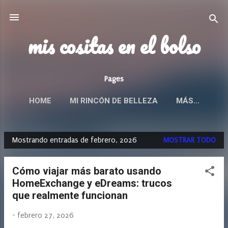
Ir al contenido principal
mis cositas en el bolso
Pages
HOME
MI RINCÓN DE BELLEZA
MÁS…
Mostrando entradas de febrero, 2026
MOSTRAR TODO
E
n
Cómo viajar más barato usando
t
HomeExchange y eDreams: trucos
r
que realmente funcionan
a
d
-
febrero 27, 2026
a