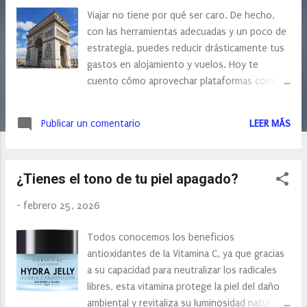
s
Viajar no tiene por qué ser caro. De hecho,
con las herramientas adecuadas y un poco de
estrategia, puedes reducir drásticamente tus
gastos en alojamiento y vuelos. Hoy te
cuento cómo aprovechar plataformas como
HomeExchange y eDreams para viajar más
barato (y mejor). Ahorra en alojamiento con
Publicar un comentario
LEER MÁS
HomeExchange El alojamiento suele ser el
gasto más alto de un viaje. Aquí es donde
HomeExchange marca la diferencia.
¿Tienes el tono de tu piel apagado?
Intercambio recíproco vs. puntos
(GuestPoints) No necesitas intercambiar tu
-
febrero 25, 2026
casa al mismo tiempo que viajas. Puedes:
Hacer un intercambio clásico (tú vas a su casa
Todos conocemos los beneficios
y ellos a la tuya). Utilizar el sistema de puntos
antioxidantes de la Vitamina C, ya que gracias
(GuestPoints), que te permite alojarte en
a su capacidad para neutralizar los radicales
casas sin que el propietario viaje a la tuya en
libres, esta vitamina protege la piel del daño
ese momento. Si vives en una ciudad atractiva
ambiental y revitaliza su luminosidad natural.