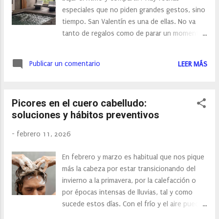
nocturna, que es cuando la piel está más
especiales que no piden grandes gestos, sino
receptiva”. Paso 1: exfoliación nocturna, el
tiempo. San Valentín es una de ellas. No va
gesto más sencillo y efectivo La exfoliación
tanto de regalos como de parar un momento,
labial es el gran olvidado de la rutina facial,
de mirarse con calma y de compartir sin
pero también el que marca la diferencia. ¿El
interrupciones. El invierno aún se nota, pero
mejor exfoliante? El azúcar, u...
Publicar un comentario
LEER MÁS
ya no es tan duro: los días empiezan a
alargarse, el frío se vuelve más llevadero y se
intuye que la primavera no está tan lejos. Esa
Picores en el cuero cabelludo:
mezcla convierte febrero en un mes perfecto
soluciones y hábitos preventivos
para escaparse en pareja. La Sierra de Aracena
acompaña ese momento mejor que ningún
-
febrero 11, 2026
otro lugar. Todo va más despacio. Los
pueblos están tranquilos, los caminos invitan
En febrero y marzo es habitual que nos pique
a caminar sin mirar el reloj y el silencio tiene
más la cabeza por estar transicionando del
algo reconfortante. En medio de ese
invierno a la primavera, por la calefacción o
entorno, el Hotel Convento Aracena & Spa no
por épocas intensas de lluvias, tal y como
se presenta como un sitio donde hacer
sucede estos días. Con el frío y el aire puede
muchas cosas, sino como un lugar donde
surgir además dermatitis seborreica, otra de