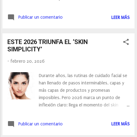
o turística, puedes acumular puntos
Sin embargo, cada vez más cremas incluyen
rápidamente y luego utilizarlos en destinos
esta vitamina encapsulada en pequeñas
más caros. Intenta ser flexible con las fechas,
Publicar un comentario
LEER MÁS
esferas microscópicas para preservar su
cuanta más flexibilidad tengas, más opciones
estabilidad, evitando la oxidación
encontrarás. Evita temporadas altísimas si
característica de los productos con Vitamina C
puedes. Además, ...
ESTE 2026 TRIUNFA EL ‘SKIN
y aumentando su eficacia, ya que se libera
SIMPLICITY’
gradualmente en la piel. De esta manera,
aporta una protección duradera y ayuda a
-
febrero 20, 2026
reducir la pigmentación irregular y a mejorar el
tono de las pieles apagadas. Hoy te doy dos
Durante años, las rutinas de cuidado facial se
opciones: HYDRA JELLY DE GERMINAL
han llenado de pasos interminables, capas y
SENSATIONS Es una crema gel hidratante
más capas de productos y promesas
de día con doble efecto flash, diseñada para
imposibles. Pero 2026 marca un punto de
pieles que necesitan hidratación, firmeza y
inflexión claro: llega el momento del skin
luminosidad. Su textura suave, ligera y
simplicity, una nueva forma de entender el
gelatinosa, como el tacto de un delfín,
cuidado de la piel que apuesta por menos
otorgará el mismo aspecto a la piel que la de
Publicar un comentario
LEER MÁS
productos, pero mejor formulados, capaces
este cetáceo: tersa, sedosa y radiante. Su
de ofrecer resultados reales sin complicar la