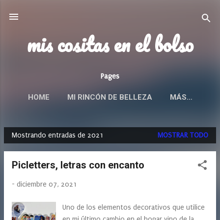
Ir al contenido principal
mis cositas en el bolso
Pages
HOME
MI RINCÓN DE BELLEZA
MÁS…
Mostrando entradas de 2021
MOSTRAR TODO
E
n
Picletters, letras con encanto
t
r
-
diciembre 07, 2021
a
d
Uno de los elementos decorativos que utilice
a
en mi último cambio en el hogar vino de la