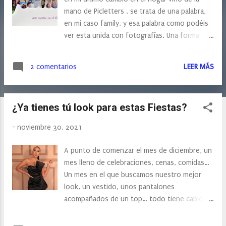
s
mano de Picletters , se trata de una palabra,
en mi caso family, y esa palabra como podéis
ver esta unida con fotografías. Una forma
original de alegrar un espacio y darle un toque
personalizado. Y naturalmente ideal como
2 comentarios
LEER MÁS
regalo para estas navidades. ¿No creéis? Y es
que podemos personalizar desde una palabra
especial, como nos muestran en su web,
¿Ya tienes tú look para estas Fiestas?
(family, abuelos, papa, mama…) hasta el
nombre de esa persona tan especial a la que
-
noviembre 30, 2021
queremos dar una sorpresa. Para tener esa
palabra tan especial tan sólo tenemos que
A punto de comenzar el mes de diciembre, un
elegir entre 7 y 14 fotografías, y en unos 15
mes lleno de celebraciones, cenas, comidas…
días tenemos el pedido en nuestra casa. Las
Un mes en el que buscamos nuestro mejor
fotografías podemos añadirlas a la web, una
look, un vestido, unos pantalones
web sencilla e intuitiva, o bien podemos
acompañados de un top… todo tiene cabida
enviarlas por whatsapp, facilitando así el
en nuestro armario. Hoy os traigo estas
envío de fotografías para quienes puedan
propuestas que nos trae FemmeLuxe. Sin