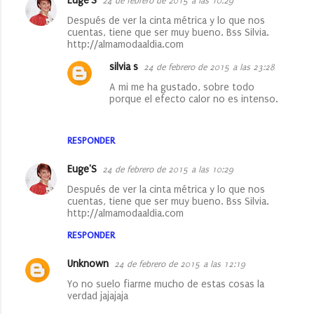
Euge'S
24 de febrero de 2015 a las 10:29
r
Después de ver la cinta métrica y lo que nos
i
cuentas, tiene que ser muy bueno. Bss Silvia.
http://almamodaaldia.com
o
silvia s
24 de febrero de 2015 a las 23:28
s
A mi me ha gustado, sobre todo
porque el efecto calor no es intenso.
RESPONDER
Euge'S
24 de febrero de 2015 a las 10:29
Después de ver la cinta métrica y lo que nos
cuentas, tiene que ser muy bueno. Bss Silvia.
http://almamodaaldia.com
RESPONDER
Unknown
24 de febrero de 2015 a las 12:19
Yo no suelo fiarme mucho de estas cosas la
verdad jajajaja