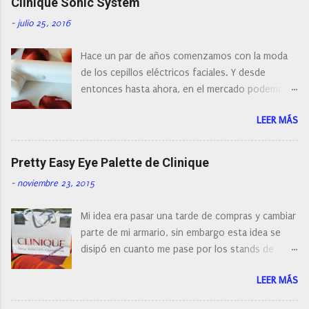
Clinique Sonic System
u
n
-
julio 25, 2016
c
o
Hace un par de años comenzamos con la moda
m
e
de los cepillos eléctricos faciales. Y desde
n
entonces hasta ahora, en el mercado podemos
t
a
encontrar cepillos faciales de todas las marcas y
r
LEER MÁS
con diferentes características, a pilas, a batería,
i
cepillos de rotación o de oscilación... y
o
naturalmente de todos los precios. Existe en la
Pretty Easy Eye Palette de Clinique
actualidad tal variedad, que antes de hacer la
-
noviembre 23, 2015
compra debemos de hacernos unas preguntas:
¿Cual es mi tipo de piel? ¿Qué busco?... En este
Mi idea era pasar una tarde de compras y cambiar
post os voy a dar mi opinión de porque elegí mi
parte de mi armario, sin embargo esta idea se
cepillo facial de Clinique
disipó en cuanto me pase por los stands de
perfumerías y cosméticos, y claro como
LEER MÁS
resistirse a esta paleta de colores de Clinique.