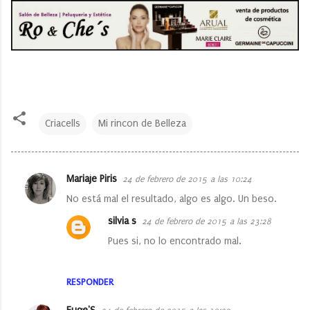
Criacells
Mi rincon de Belleza
Mariaje Piris
24 de febrero de 2015 a las 10:24
C
No está mal el resultado, algo es algo. Un beso.
o
silvia s
24 de febrero de 2015 a las 23:28
m
Pues si, no lo encontrado mal.
e
n
RESPONDER
t
a