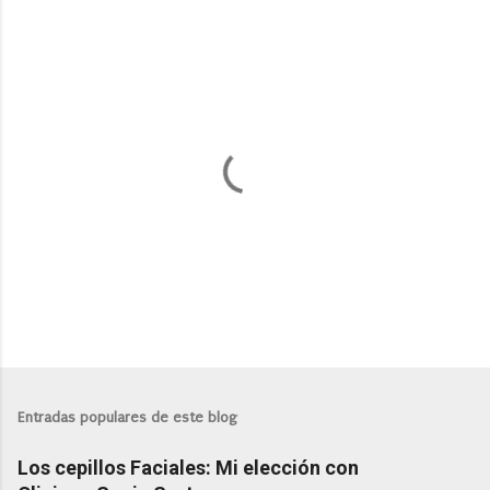
P
u
b
l
Entradas populares de este blog
i
c
Los cepillos Faciales: Mi elección con
a
r