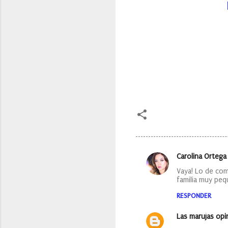
Carolina Ortega
C
Vaya! Lo de com
o
familia muy peq
m
RESPONDER
e
Las marujas op
n