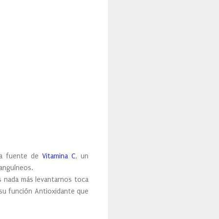
na fuente de
Vitamina C
, un
sanguíneos.
s nada más levantarnos toca
 su función Antioxidante que