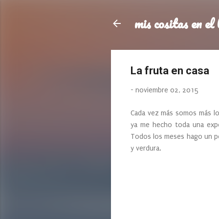
mis cositas en el 
La fruta en casa
-
noviembre 02, 2015
Cada vez más somos más lo
ya me hecho toda una expe
Todos los meses hago un ped
y verdura.