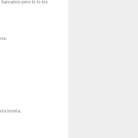
bancarios pero lo lo los
osa.
sta bonita,