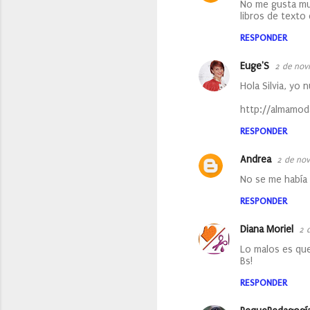
No me gusta muc
t
libros de texto
a
RESPONDER
r
i
Euge'S
2 de nov
o
Hola Silvia, yo
s
http://almamod
RESPONDER
Andrea
2 de nov
No se me había 
RESPONDER
Diana Moriel
2 
Lo malos es que
Bs!
RESPONDER