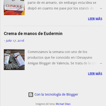
parte de mi armario, sin embargo esta idea se
cepillo facial de Clinique
disipó en cuanto me pase por los stands de
perfumerías y cosméticos, y claro como
LEER MÁS
resistirse a esta paleta de colores de Clinique.
Crema de manos de Eudermin
-
julio 17, 2016
Comenzamos la semana con uno de los
productos que he conocido en I Desayuno
Amigas Blogger de Valencia. Se trata de la Crema
de manos protectora de Eudermin.Una crema de
LEER MÁS
manos para utilizar tanto en verano como en
invierno.
Con la tecnología de Blogger
Imágenes del tema:
Michael Elkan