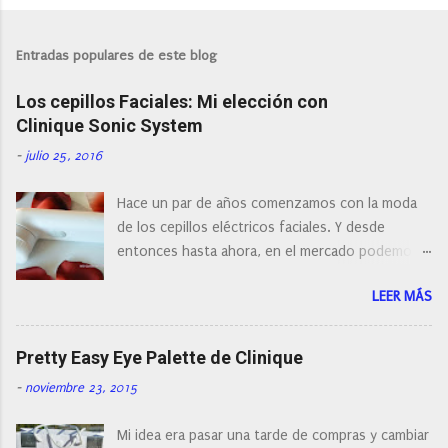
P
u
b
l
Entradas populares de este blog
i
c
Los cepillos Faciales: Mi elección con
a
r
Clinique Sonic System
u
n
-
julio 25, 2016
c
o
Hace un par de años comenzamos con la moda
m
e
de los cepillos eléctricos faciales. Y desde
n
entonces hasta ahora, en el mercado podemos
t
a
encontrar cepillos faciales de todas las marcas y
r
LEER MÁS
con diferentes características, a pilas, a batería,
i
cepillos de rotación o de oscilación... y
o
naturalmente de todos los precios. Existe en la
Pretty Easy Eye Palette de Clinique
actualidad tal variedad, que antes de hacer la
-
noviembre 23, 2015
compra debemos de hacernos unas preguntas:
¿Cual es mi tipo de piel? ¿Qué busco?... En este
Mi idea era pasar una tarde de compras y cambiar
post os voy a dar mi opinión de porque elegí mi