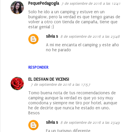
PequePedagogía
7 de septiembre de 2016 a las 12:41
C
Solo he ido a un camping y estuve en un
o
bungalow, pero la verdad es que tengo ganas de
volver a otro con tienda de campaña, tiene que
m
estar genial :)
e
silvia s
8 de septiembre de 2016 a las 23:48
n
A mi me encanta el camping y este año
t
no he parado
a
r
RESPONDER
i
EL DESVAN DE VICENSI
o
7 de septiembre de 2016 a las 17:57
s
Tomo buena nota de tus recomendaciones de
camping aunque la verdad es que yo soy muy
comodona y siempre me tiro por hotel, aunque
he de decirte que nunca he estado en uno.
Besos
silvia s
8 de septiembre de 2016 a las 23:49
Ea un turismo diferente