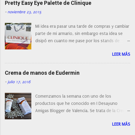
Pretty Easy Eye Palette de Clinique
actualidad tal variedad, que antes de hacer la
-
noviembre 23, 2015
compra debemos de hacernos unas preguntas:
¿Cual es mi tipo de piel? ¿Qué busco?... En este
Mi idea era pasar una tarde de compras y cambiar
post os voy a dar mi opinión de porque elegí mi
parte de mi armario, sin embargo esta idea se
cepillo facial de Clinique
disipó en cuanto me pase por los stands de
perfumerías y cosméticos, y claro como
LEER MÁS
resistirse a esta paleta de colores de Clinique.
Crema de manos de Eudermin
-
julio 17, 2016
Comenzamos la semana con uno de los
productos que he conocido en I Desayuno
Amigas Blogger de Valencia. Se trata de la Crema
de manos protectora de Eudermin.Una crema de
LEER MÁS
manos para utilizar tanto en verano como en
invierno.