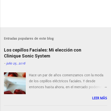
P
u
b
l
Entradas populares de este blog
i
c
Los cepillos Faciales: Mi elección con
a
r
Clinique Sonic System
u
n
-
julio 25, 2016
c
o
Hace un par de años comenzamos con la moda
m
e
de los cepillos eléctricos faciales. Y desde
n
entonces hasta ahora, en el mercado podemos
t
a
encontrar cepillos faciales de todas las marcas y
r
LEER MÁS
con diferentes características, a pilas, a batería,
i
cepillos de rotación o de oscilación... y
o
naturalmente de todos los precios. Existe en la