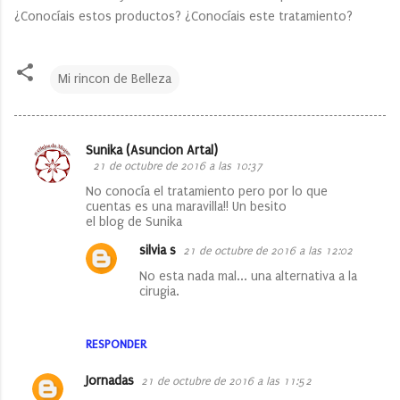
¿Conocíais estos productos? ¿Conocíais este tratamiento?
Mi rincon de Belleza
Sunika (Asuncion Artal)
C
21 de octubre de 2016 a las 10:37
o
No conocía el tratamiento pero por lo que
cuentas es una maravilla!! Un besito
m
el blog de Sunika
e
silvia s
21 de octubre de 2016 a las 12:02
n
No esta nada mal... una alternativa a la
t
cirugia.
a
r
RESPONDER
i
Jornadas
21 de octubre de 2016 a las 11:52
o